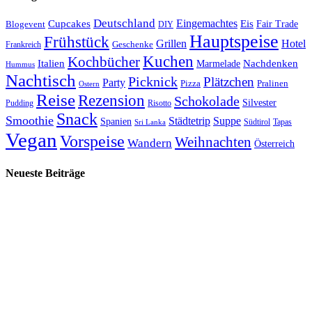
Deutschland
Cupcakes
Eingemachtes
Eis
Blogevent
Fair Trade
DIY
Hauptspeise
Frühstück
Grillen
Hotel
Geschenke
Frankreich
Kuchen
Kochbücher
Italien
Marmelade
Nachdenken
Hummus
Nachtisch
Picknick
Plätzchen
Party
Pizza
Pralinen
Ostern
Reise
Rezension
Schokolade
Silvester
Pudding
Risotto
Snack
Smoothie
Städtetrip
Suppe
Spanien
Südtirol
Tapas
Sri Lanka
Vegan
Vorspeise
Weihnachten
Wandern
Österreich
Neueste Beiträge