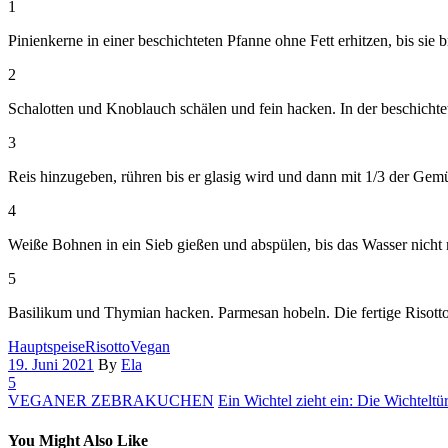
1
Pinienkerne in einer beschichteten Pfanne ohne Fett erhitzen, bis sie b
2
Schalotten und Knoblauch schälen und fein hacken. In der beschichtet
3
Reis hinzugeben, rühren bis er glasig wird und dann mit 1/3 der G
4
Weiße Bohnen in ein Sieb gießen und abspülen, bis das Wasser nicht
5
Basilikum und Thymian hacken. Parmesan hobeln. Die fertige Risotto-
Hauptspeise
Risotto
Vegan
19. Juni 2021
By
Ela
5
VEGANER ZEBRAKUCHEN
Ein Wichtel zieht ein: Die Wichteltü
You Might Also Like