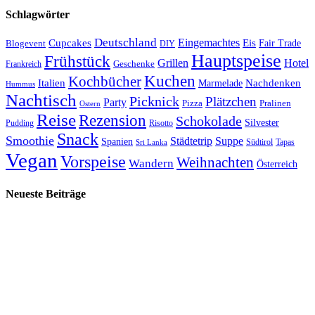
Schlagwörter
Deutschland
Cupcakes
Eingemachtes
Eis
Blogevent
Fair Trade
DIY
Hauptspeise
Frühstück
Grillen
Hotel
Geschenke
Frankreich
Kuchen
Kochbücher
Italien
Marmelade
Nachdenken
Hummus
Nachtisch
Picknick
Plätzchen
Party
Pizza
Pralinen
Ostern
Reise
Rezension
Schokolade
Silvester
Pudding
Risotto
Snack
Smoothie
Städtetrip
Suppe
Spanien
Südtirol
Tapas
Sri Lanka
Vegan
Vorspeise
Weihnachten
Wandern
Österreich
Neueste Beiträge