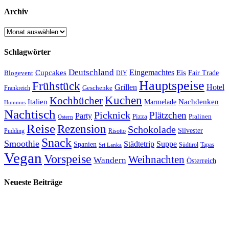
Archiv
Archiv
Schlagwörter
Deutschland
Cupcakes
Eingemachtes
Eis
Blogevent
Fair Trade
DIY
Hauptspeise
Frühstück
Grillen
Hotel
Geschenke
Frankreich
Kuchen
Kochbücher
Italien
Marmelade
Nachdenken
Hummus
Nachtisch
Picknick
Plätzchen
Party
Pizza
Pralinen
Ostern
Reise
Rezension
Schokolade
Silvester
Pudding
Risotto
Snack
Smoothie
Städtetrip
Suppe
Spanien
Südtirol
Tapas
Sri Lanka
Vegan
Vorspeise
Weihnachten
Wandern
Österreich
Neueste Beiträge