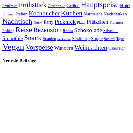
Hauptspeise
Frühstück
Grillen
Hotel
Geschenke
Frankreich
Kuchen
Kochbücher
Italien
Marmelade
Nachdenken
Hummus
Nachtisch
Picknick
Plätzchen
Party
Pizza
Pralinen
Ostern
Reise
Rezension
Schokolade
Silvester
Pudding
Risotto
Snack
Smoothie
Städtetrip
Suppe
Spanien
Südtirol
Tapas
Sri Lanka
Vegan
Vorspeise
Weihnachten
Wandern
Österreich
Neueste Beiträge