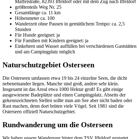
Maffeistraße, 82393 Iffeldorf oder mit dem Zug nach Iffeldorf
größtenteils Weg Nr. 25
Gesamtlänge ca. 11 km
Höhenmeter ca. 100
Wanderzeit ohne Pausen in gemütlichem Tempo: ca. 2,5
Stunden
Für Hunde geeignet: ja
Für Familien mit Kindern geeignet: ja
Einkehren und Wasser auffüllen bei verschiedenen Gaststätten
und am Campingplatz möglich
Naturschutzgebiet Osterseen
Die Osterseen umfassen etwa 19 bis 24 einzelne Seen, die dicht
nebeneinander liegen. Manche sind groß, andere sehr klein.
Insgesamt ist das Areal etwa 1000 Hektar groß! Es gibt einige
ausgewiesene Badeplätze und einen Campingplatz. Abseits der
gekennzeichneten Stellen sollte man am See aber nicht baden oder
Rast machen, denn dort brüten viele Vögel. Seit 1981 sind die
Osterseen offiziell Naturschutzgebiet.
Rundwanderung um die Osterseen
Wir haben unsere Wanderung hinter dem TSV Iffeldorf gestartet