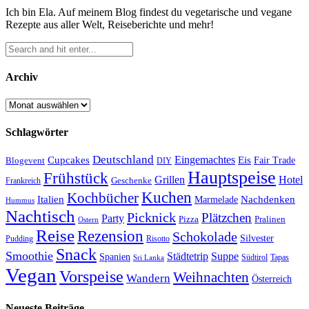
Ich bin Ela. Auf meinem Blog findest du vegetarische und vegane
Rezepte aus aller Welt, Reiseberichte und mehr!
Archiv
Archiv
Schlagwörter
Deutschland
Cupcakes
Eingemachtes
Eis
Blogevent
Fair Trade
DIY
Hauptspeise
Frühstück
Grillen
Hotel
Geschenke
Frankreich
Kuchen
Kochbücher
Italien
Marmelade
Nachdenken
Hummus
Nachtisch
Picknick
Plätzchen
Party
Pizza
Pralinen
Ostern
Reise
Rezension
Schokolade
Silvester
Pudding
Risotto
Snack
Smoothie
Städtetrip
Suppe
Spanien
Südtirol
Tapas
Sri Lanka
Vegan
Vorspeise
Weihnachten
Wandern
Österreich
Neueste Beiträge