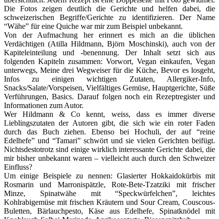
Die Fotos zeigen deutlich die Gerichte und helfen dabei, die
schweizerischen Begriffe/Gerichte zu identifizieren. Der Name
“Wähe” für eine Quiche war mir zum Beispiel unbekannt.
Von der Aufmachung her erinnert es mich an die üblichen
Verdächtigen (Atilla Hildmann, Björn Moschinski), auch von der
Kapiteleinteilung und -benennung. Der Inhalt setzt sich aus
folgenden Kapiteln zusammen: Vorwort, Vegan einkaufen, Vegan
unterwegs, Meine drei Wegweiser für die Küche, Bevor es losgeht,
Infos zu einigen wichtigen Zutaten, Allergiker-Info,
Snacks/Salate/Vorspeisen, Vielfältiges Gemüse, Hauptgerichte, Süße
Verführungen, Basics. Darauf folgen noch ein Rezeptregister und
Informationen zum Autor.
Wer Hildmann & Co kennt, weiss, dass es immer diverse
Lieblingszutaten der Autoren gibt, die sich wie ein roter Faden
durch das Buch ziehen. Ebenso bei Hochuli, der auf “reine
Edelhefe” und “Tamari” schwört und sie vielen Gerichten beifügt.
Nichtsdestotrotz sind einige wirklich interessante Gerichte dabei, die
mir bisher unbekannt waren – vielleicht auch durch den Schweizer
Einfluss?
Um einige Beispiele zu nennen: Glasierter Hokkaidokürbis mit
Rosmarin und Marronispätzle, Rote-Bete-Tzatziki mit frischer
Minze, Spinatwähe mit “Speckwürfelchen”, leichtes
Kohlrabigemüse mit frischen Kräutern und Sour Cream, Couscous-
Buletten, Bärlauchpesto, Käse aus Edelhefe, Spinatknödel mit