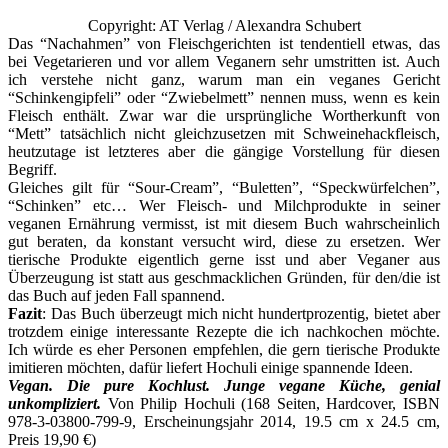
Copyright: AT Verlag / Alexandra Schubert
Das “Nachahmen” von Fleischgerichten ist tendentiell etwas, das
bei Vegetarieren und vor allem Veganern sehr umstritten ist. Auch
ich verstehe nicht ganz, warum man ein veganes Gericht
“Schinkengipfeli” oder “Zwiebelmett” nennen muss, wenn es kein
Fleisch enthält. Zwar war die ursprüngliche Wortherkunft von
“Mett” tatsächlich nicht gleichzusetzen mit Schweinehackfleisch,
heutzutage ist letzteres aber die gängige Vorstellung für diesen
Begriff.
Gleiches gilt für “Sour-Cream”, “Buletten”, “Speckwürfelchen”,
“Schinken” etc… Wer Fleisch- und Milchprodukte in seiner
veganen Ernährung vermisst, ist mit diesem Buch wahrscheinlich
gut beraten, da konstant versucht wird, diese zu ersetzen. Wer
tierische Produkte eigentlich gerne isst und aber Veganer aus
Überzeugung ist statt aus geschmacklichen Gründen, für den/die ist
das Buch auf jeden Fall spannend.
Fazit
: Das Buch überzeugt mich nicht hundertprozentig, bietet aber
trotzdem einige interessante Rezepte die ich nachkochen möchte.
Ich würde es eher Personen empfehlen, die gern tierische Produkte
imitieren möchten, dafür liefert Hochuli einige spannende Ideen.
Vegan. Die pure Kochlust. Junge vegane Küche, genial
unkompliziert.
Von Philip Hochuli (168 Seiten, Hardcover, ISBN
978-3-03800-799-9, Erscheinungsjahr 2014, 19.5 cm x 24.5 cm,
Preis 19,90 €)