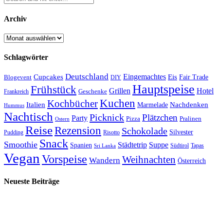
Archiv
Archiv
Schlagwörter
Deutschland
Cupcakes
Eingemachtes
Eis
Blogevent
Fair Trade
DIY
Hauptspeise
Frühstück
Grillen
Hotel
Geschenke
Frankreich
Kuchen
Kochbücher
Italien
Marmelade
Nachdenken
Hummus
Nachtisch
Picknick
Plätzchen
Party
Pizza
Pralinen
Ostern
Reise
Rezension
Schokolade
Silvester
Pudding
Risotto
Snack
Smoothie
Städtetrip
Suppe
Spanien
Südtirol
Tapas
Sri Lanka
Vegan
Vorspeise
Weihnachten
Wandern
Österreich
Neueste Beiträge