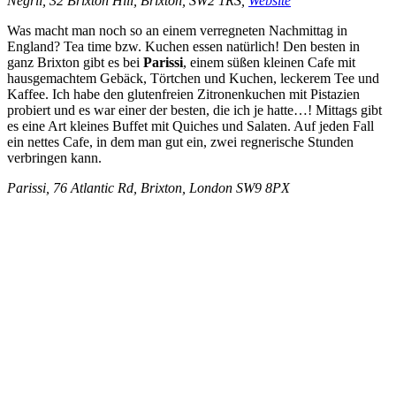
Negril, 32 Brixton Hill, Brixton, SW2 1RS,
Website
Was macht man noch so an einem verregneten Nachmittag in
England? Tea time bzw. Kuchen essen natürlich! Den besten in
ganz Brixton gibt es bei
Parissi
, einem süßen kleinen Cafe mit
hausgemachtem Gebäck, Törtchen und Kuchen, leckerem Tee und
Kaffee. Ich habe den glutenfreien Zitronenkuchen mit Pistazien
probiert und es war einer der besten, die ich je hatte…! Mittags gibt
es eine Art kleines Buffet mit Quiches und Salaten. Auf jeden Fall
ein nettes Cafe, in dem man gut ein, zwei regnerische Stunden
verbringen kann.
Parissi,
76 Atlantic Rd, Brixton, London SW9 8PX