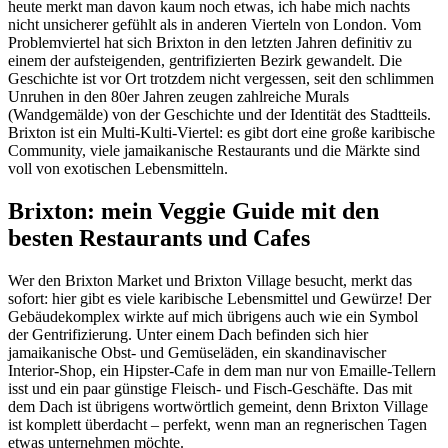
heute merkt man davon kaum noch etwas, ich habe mich nachts
nicht unsicherer gefühlt als in anderen Vierteln von London. Vom
Problemviertel hat sich Brixton in den letzten Jahren definitiv zu
einem der aufsteigenden, gentrifizierten Bezirk gewandelt. Die
Geschichte ist vor Ort trotzdem nicht vergessen, seit den schlimmen
Unruhen in den 80er Jahren zeugen zahlreiche Murals
(Wandgemälde) von der Geschichte und der Identität des Stadtteils.
Brixton ist ein Multi-Kulti-Viertel: es gibt dort eine große karibische
Community, viele jamaikanische Restaurants und die Märkte sind
voll von exotischen Lebensmitteln.
Brixton: mein Veggie Guide mit den
besten Restaurants und Cafes
Wer den Brixton Market und Brixton Village besucht, merkt das
sofort: hier gibt es viele karibische Lebensmittel und Gewürze! Der
Gebäudekomplex wirkte auf mich übrigens auch wie ein Symbol
der Gentrifizierung. Unter einem Dach befinden sich hier
jamaikanische Obst- und Gemüseläden, ein skandinavischer
Interior-Shop, ein Hipster-Cafe in dem man nur von Emaille-Tellern
isst und ein paar günstige Fleisch- und Fisch-Geschäfte. Das mit
dem Dach ist übrigens wortwörtlich gemeint, denn Brixton Village
ist komplett überdacht – perfekt, wenn man an regnerischen Tagen
etwas unternehmen möchte.