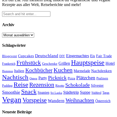
Rezepte aus aller Welt, Reiseberichte und mehr!
Archiv
Archiv
Schlagwörter
Deutschland
Cupcakes
Eingemachtes
Eis
Blogevent
Fair Trade
DIY
Hauptspeise
Frühstück
Grillen
Hotel
Geschenke
Frankreich
Kuchen
Kochbücher
Italien
Marmelade
Nachdenken
Hummus
Nachtisch
Picknick
Plätzchen
Party
Pizza
Pralinen
Ostern
Reise
Rezension
Schokolade
Silvester
Pudding
Risotto
Snack
Smoothie
Städtetrip
Suppe
Spanien
Südtirol
Tapas
Sri Lanka
Vegan
Vorspeise
Weihnachten
Wandern
Österreich
Neueste Beiträge