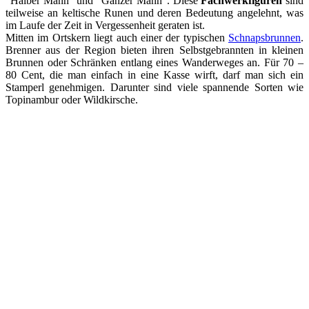
“Halber Mann” und “Ganzer Mann”. Diese
Fachwerkfiguren
sind
teilweise an keltische Runen und deren Bedeutung angelehnt, was
im Laufe der Zeit in Vergessenheit geraten ist.
Mitten im Ortskern liegt auch einer der typischen
Schnapsbrunnen
.
Brenner aus der Region bieten ihren Selbstgebrannten in kleinen
Brunnen oder Schränken entlang eines Wanderweges an. Für 70 –
80 Cent, die man einfach in eine Kasse wirft, darf man sich ein
Stamperl genehmigen. Darunter sind viele spannende Sorten wie
Topinambur oder Wildkirsche.