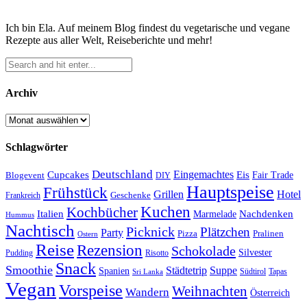
Ich bin Ela. Auf meinem Blog findest du vegetarische und vegane
Rezepte aus aller Welt, Reiseberichte und mehr!
Archiv
Archiv
Schlagwörter
Deutschland
Cupcakes
Eingemachtes
Eis
Blogevent
Fair Trade
DIY
Hauptspeise
Frühstück
Grillen
Hotel
Geschenke
Frankreich
Kuchen
Kochbücher
Italien
Marmelade
Nachdenken
Hummus
Nachtisch
Picknick
Plätzchen
Party
Pizza
Pralinen
Ostern
Reise
Rezension
Schokolade
Silvester
Pudding
Risotto
Snack
Smoothie
Städtetrip
Suppe
Spanien
Südtirol
Tapas
Sri Lanka
Vegan
Vorspeise
Weihnachten
Wandern
Österreich