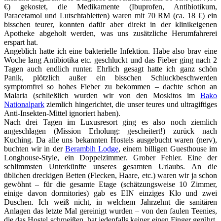
€) gekostet, die Medikamente (Ibuprofen, Antibiotikum,
Paracetamol und Lutschtabletten) waren mit 70 RM (ca. 18 €) ein
bisschen teurer, konnten dafür aber direkt in der klinikeigenen
Apotheke abgeholt werden, was uns zusätzliche Herumfahrerei
erspart hat.
Angeblich hatte ich eine bakterielle Infektion. Habe also brav eine
Woche lang Antibiotika etc. geschluckt und das Fieber ging nach 2
Tagen auch endlich runter. Ehrlich gesagt hatte ich ganz schön
Panik, plötzlich außer ein bisschen Schluckbeschwerden
symptomfrei so hohes Fieber zu bekommen – dachte schon an
Malaria (schließlich wurden wir von den Moskitos im
Bako
Nationalpark
ziemlich hingerichtet, die unser teures und ultragiftiges
Anti-Insekten-Mittel ignoriert haben).
Nach drei Tagen im Luxusresort ging es also noch ziemlich
angeschlagen (Mission Erholung: gescheitert!) zurück nach
Kuching. Da alle uns bekannten Hostels ausgebucht waren (nerv),
buchten wir in der
Berambih Lodge
, einem billigen Guesthouse im
Longhouse-Style, ein Doppelzimmer. Grober Fehler. Eine der
schlimmsten Unterkünfte unseres gesamten Urlaubs. An die
üblichen dreckigen Betten (Flecken, Haare, etc.) waren wir ja schon
gewöhnt – für die gesamte Etage (schätzungsweise 10 Zimmer,
einige davon dormitories) gab es EIN einziges Klo und zwei
Duschen. Ich weiß nicht, in welchem Jahrzehnt die sanitären
Anlagen das letzte Mal gereinigt wurden – von den faulen Teenies,
die das Hostel schmeißen, hat jedenfalls keiner einen Finger gerührt.