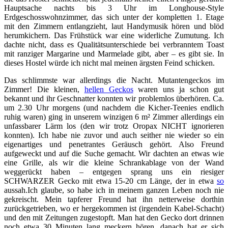
Hauptsache nachts bis 3 Uhr im Longhouse-Style
Erdgeschosswohnzimmer, das sich unter der kompletten 1. Etage
mit den Zimmern entlangzieht, laut Handymusik hören und blöd
herumkichern. Das Frühstück war eine widerliche Zumutung. Ich
dachte nicht, dass es Qualitätsunterschiede bei verbranntem Toast
mit ranziger Margarine und Marmelade gibt, aber – es gibt sie. In
dieses Hostel würde ich nicht mal meinen ärgsten Feind schicken.
Das schlimmste war allerdings die Nacht. Mutantengeckos im
Zimmer! Die kleinen,
hellen Geckos
waren uns ja schon gut
bekannt und ihr Geschnatter konnten wir problemlos überhören. Ca.
um 2.30 Uhr morgens (und nachdem die Kicher-Teenies endlich
ruhig waren) ging in unserem winzigen 6 m² Zimmer allerdings ein
unfassbarer Lärm los (den wir trotz Oropax NICHT ignorieren
konnten). Ich habe nie zuvor und auch seither nie wieder so ein
eigenartiges und penetrantes Geräusch gehört. Also Freund
aufgeweckt und auf die Suche gemacht. Wir dachten an etwas wie
eine Grille, als wir die kleine Schrankablage von der Wand
weggerückt haben – entgegen sprang uns ein riesiger
SCHWARZER Gecko mit etwa 15-20 cm Länge, der in etwa
so
aussah.Ich glaube, so habe ich in meinem ganzen Leben noch nie
gekreischt. Mein tapferer Freund hat ihn netterweise dorthin
zurückgetrieben, wo er hergekommen ist (irgendein Kabel-Schacht)
und den mit Zeitungen zugestopft. Man hat den Gecko dort drinnen
noch etwa 30 Minuten lang meckern hören, danach hat er sich