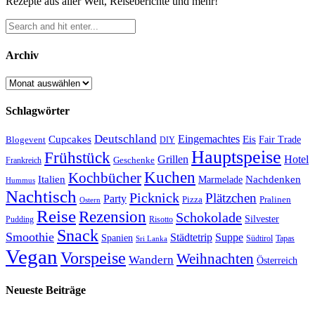
Rezepte aus aller Welt, Reiseberichte und mehr!
Archiv
Archiv
Schlagwörter
Deutschland
Cupcakes
Eingemachtes
Eis
Blogevent
Fair Trade
DIY
Hauptspeise
Frühstück
Grillen
Hotel
Geschenke
Frankreich
Kuchen
Kochbücher
Italien
Marmelade
Nachdenken
Hummus
Nachtisch
Picknick
Plätzchen
Party
Pizza
Pralinen
Ostern
Reise
Rezension
Schokolade
Silvester
Pudding
Risotto
Snack
Smoothie
Städtetrip
Suppe
Spanien
Südtirol
Tapas
Sri Lanka
Vegan
Vorspeise
Weihnachten
Wandern
Österreich
Neueste Beiträge