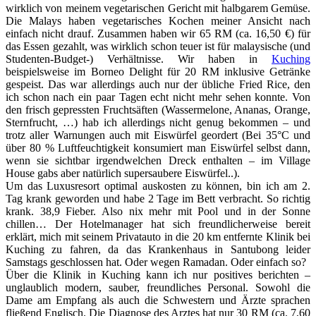
wirklich von meinem vegetarischen Gericht mit halbgarem Gemüse.
Die Malays haben vegetarisches Kochen meiner Ansicht nach
einfach nicht drauf. Zusammen haben wir 65 RM (ca. 16,50 €) für
das Essen gezahlt, was wirklich schon teuer ist für malaysische (und
Studenten-Budget-) Verhältnisse. Wir haben in
Kuching
beispielsweise im Borneo Delight für 20 RM inklusive Getränke
gespeist. Das war allerdings auch nur der übliche Fried Rice, den
ich schon nach ein paar Tagen echt nicht mehr sehen konnte. Von
den frisch gepressten Fruchtsäften (Wassermelone, Ananas, Orange,
Sternfrucht, …) hab ich allerdings nicht genug bekommen – und
trotz aller Warnungen auch mit Eiswürfel geordert (Bei 35°C und
über 80 % Luftfeuchtigkeit konsumiert man Eiswürfel selbst dann,
wenn sie sichtbar irgendwelchen Dreck enthalten – im Village
House gabs aber natürlich supersaubere Eiswürfel..).
Um das Luxusresort optimal auskosten zu können, bin ich am 2.
Tag krank geworden und habe 2 Tage im Bett verbracht. So richtig
krank. 38,9 Fieber. Also nix mehr mit Pool und in der Sonne
chillen… Der Hotelmanager hat sich freundlicherweise bereit
erklärt, mich mit seinem Privatauto in die 20 km entfernte Klinik bei
Kuching zu fahren, da das Krankenhaus in Santubong leider
Samstags geschlossen hat. Oder wegen Ramadan. Oder einfach so?
Über die Klinik in Kuching kann ich nur positives berichten –
unglaublich modern, sauber, freundliches Personal. Sowohl die
Dame am Empfang als auch die Schwestern und Ärzte sprachen
fließend Englisch. Die Diagnose des Arztes hat nur 30 RM (ca. 7,60