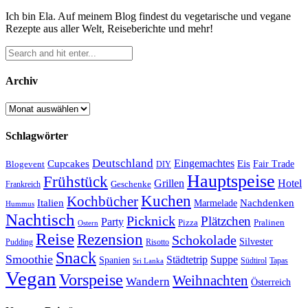
Ich bin Ela. Auf meinem Blog findest du vegetarische und vegane
Rezepte aus aller Welt, Reiseberichte und mehr!
Archiv
Archiv
Schlagwörter
Deutschland
Cupcakes
Eingemachtes
Eis
Blogevent
Fair Trade
DIY
Hauptspeise
Frühstück
Grillen
Hotel
Geschenke
Frankreich
Kuchen
Kochbücher
Italien
Marmelade
Nachdenken
Hummus
Nachtisch
Picknick
Plätzchen
Party
Pizza
Pralinen
Ostern
Reise
Rezension
Schokolade
Silvester
Pudding
Risotto
Snack
Smoothie
Städtetrip
Suppe
Spanien
Südtirol
Tapas
Sri Lanka
Vegan
Vorspeise
Weihnachten
Wandern
Österreich