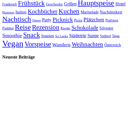
Hauptspeise
Frühstück
Grillen
Hotel
Geschenke
Frankreich
Kuchen
Kochbücher
Italien
Marmelade
Nachdenken
Hummus
Nachtisch
Picknick
Plätzchen
Party
Pizza
Pralinen
Ostern
Reise
Rezension
Schokolade
Silvester
Pudding
Risotto
Snack
Smoothie
Städtetrip
Suppe
Spanien
Südtirol
Tapas
Sri Lanka
Vegan
Vorspeise
Weihnachten
Wandern
Österreich
Neueste Beiträge