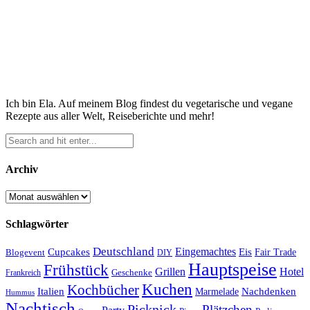
Ich bin Ela. Auf meinem Blog findest du vegetarische und vegane
Rezepte aus aller Welt, Reiseberichte und mehr!
Archiv
Archiv
Schlagwörter
Deutschland
Cupcakes
Eingemachtes
Eis
Blogevent
Fair Trade
DIY
Hauptspeise
Frühstück
Grillen
Hotel
Geschenke
Frankreich
Kuchen
Kochbücher
Italien
Marmelade
Nachdenken
Hummus
Nachtisch
Picknick
Plätzchen