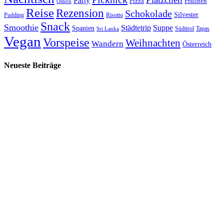
Party
Pizza
Pralinen
Ostern
Reise
Rezension
Schokolade
Silvester
Pudding
Risotto
Snack
Smoothie
Städtetrip
Suppe
Spanien
Südtirol
Tapas
Sri Lanka
Vegan
Vorspeise
Weihnachten
Wandern
Österreich
Neueste Beiträge