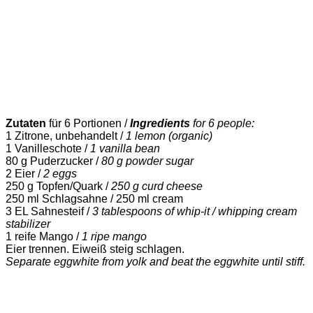
Zutaten
für 6 Portionen /
Ingredients
for 6 people:
1 Zitrone, unbehandelt /
1 lemon (organic)
1 Vanilleschote /
1 vanilla bean
80 g Puderzucker /
80 g powder sugar
2 Eier /
2 eggs
250 g Topfen/Quark /
250 g curd cheese
250 ml Schlagsahne / 250 ml cream
3 EL Sahnesteif /
3 tablespoons of whip-it / whipping cream
stabilizer
1 reife Mango /
1 ripe mango
Eier trennen. Eiweiß steig schlagen.
Separate eggwhite from yolk and beat the eggwhite until stiff.