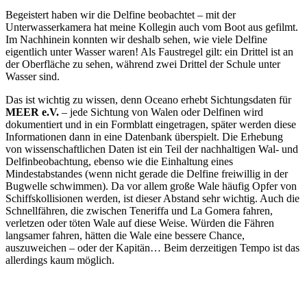
Begeistert haben wir die Delfine beobachtet – mit der
Unterwasserkamera hat meine Kollegin auch vom Boot aus gefilmt.
Im Nachhinein konnten wir deshalb sehen, wie viele Delfine
eigentlich unter Wasser waren! Als Faustregel gilt: ein Drittel ist an
der Oberfläche zu sehen, während zwei Drittel der Schule unter
Wasser sind.
Das ist wichtig zu wissen, denn Oceano erhebt Sichtungsdaten für
MEER e.V.
– jede Sichtung von Walen oder Delfinen wird
dokumentiert und in ein Formblatt eingetragen, später werden diese
Informationen dann in eine Datenbank überspielt. Die Erhebung
von wissenschaftlichen Daten ist ein Teil der nachhaltigen Wal- und
Delfinbeobachtung, ebenso wie die Einhaltung eines
Mindestabstandes (wenn nicht gerade die Delfine freiwillig in der
Bugwelle schwimmen). Da vor allem große Wale häufig Opfer von
Schiffskollisionen werden, ist dieser Abstand sehr wichtig. Auch die
Schnellfähren, die zwischen Teneriffa und La Gomera fahren,
verletzen oder töten Wale auf diese Weise. Würden die Fähren
langsamer fahren, hätten die Wale eine bessere Chance,
auszuweichen – oder der Kapitän… Beim derzeitigen Tempo ist das
allerdings kaum möglich.