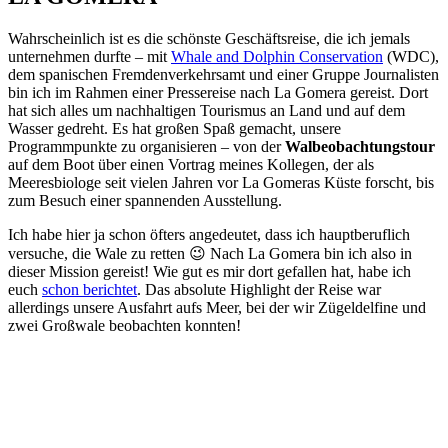
Wahrscheinlich ist es die schönste Geschäftsreise, die ich jemals
unternehmen durfte – mit
Whale and Dolphin Conservation
(WDC),
dem spanischen Fremdenverkehrsamt und einer Gruppe Journalisten
bin ich im Rahmen einer Pressereise nach La Gomera gereist. Dort
hat sich alles um nachhaltigen Tourismus an Land und auf dem
Wasser gedreht. Es hat großen Spaß gemacht, unsere
Programmpunkte zu organisieren – von der
Walbeobachtungstour
auf dem Boot über einen Vortrag meines Kollegen, der als
Meeresbiologe seit vielen Jahren vor La Gomeras Küste forscht, bis
zum Besuch einer spannenden Ausstellung.
Ich habe hier ja schon öfters angedeutet, dass ich hauptberuflich
versuche, die Wale zu retten 😉 Nach La Gomera bin ich also in
dieser Mission gereist! Wie gut es mir dort gefallen hat, habe ich
euch
schon berichtet
. Das absolute Highlight der Reise war
allerdings unsere Ausfahrt aufs Meer, bei der wir Zügeldelfine und
zwei Großwale beobachten konnten!