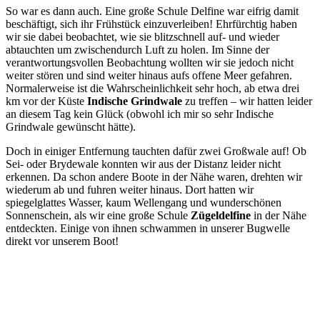
So war es dann auch. Eine große Schule Delfine war eifrig damit
beschäftigt, sich ihr Frühstück einzuverleiben! Ehrfürchtig haben
wir sie dabei beobachtet, wie sie blitzschnell auf- und wieder
abtauchten um zwischendurch Luft zu holen. Im Sinne der
verantwortungsvollen Beobachtung wollten wir sie jedoch nicht
weiter stören und sind weiter hinaus aufs offene Meer gefahren.
Normalerweise ist die Wahrscheinlichkeit sehr hoch, ab etwa drei
km vor der Küste
Indische Grindwale
zu treffen – wir hatten leider
an diesem Tag kein Glück (obwohl ich mir so sehr Indische
Grindwale gewünscht hätte).
Doch in einiger Entfernung tauchten dafür zwei Großwale auf! Ob
Sei- oder Brydewale konnten wir aus der Distanz leider nicht
erkennen. Da schon andere Boote in der Nähe waren, drehten wir
wiederum ab und fuhren weiter hinaus. Dort hatten wir
spiegelglattes Wasser, kaum Wellengang und wunderschönen
Sonnenschein, als wir eine große Schule
Zügeldelfine
in der Nähe
entdeckten. Einige von ihnen schwammen in unserer Bugwelle
direkt vor unserem Boot!