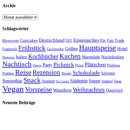
Archiv
Archiv
Schlagwörter
Deutschland
Cupcakes
Eingemachtes
Eis
Blogevent
Fair Trade
DIY
Hauptspeise
Frühstück
Grillen
Hotel
Geschenke
Frankreich
Kuchen
Kochbücher
Italien
Marmelade
Nachdenken
Hummus
Nachtisch
Picknick
Plätzchen
Party
Pizza
Pralinen
Ostern
Reise
Rezension
Schokolade
Silvester
Pudding
Risotto
Snack
Smoothie
Städtetrip
Suppe
Spanien
Südtirol
Tapas
Sri Lanka
Vegan
Vorspeise
Weihnachten
Wandern
Österreich
Neueste Beiträge