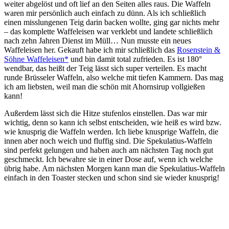
weiter abgelöst und oft lief an den Seiten alles raus. Die Waffeln
waren mir persönlich auch einfach zu dünn. Als ich schließlich
einen misslungenen Teig darin backen wollte, ging gar nichts mehr
– das komplette Waffeleisen war verklebt und landete schließlich
nach zehn Jahren Dienst im Müll… Nun musste ein neues
Waffeleisen her. Gekauft habe ich mir schließlich das
Rosenstein &
Söhne Waffeleisen*
und bin damit total zufrieden. Es ist 180°
wendbar, das heißt der Teig lässt sich super verteilen. Es macht
runde Brüsseler Waffeln, also welche mit tiefen Kammern. Das mag
ich am liebsten, weil man die schön mit Ahornsirup vollgießen
kann!
Außerdem lässt sich die Hitze stufenlos einstellen. Das war mir
wichtig, denn so kann ich selbst entscheiden, wie heiß es wird bzw.
wie knusprig die Waffeln werden. Ich liebe knusprige Waffeln, die
innen aber noch weich und fluffig sind. Die Spekulatius-Waffeln
sind perfekt gelungen und haben auch am nächsten Tag noch gut
geschmeckt. Ich bewahre sie in einer Dose auf, wenn ich welche
übrig habe. Am nächsten Morgen kann man die Spekulatius-Waffeln
einfach in den Toaster stecken und schon sind sie wieder knusprig!