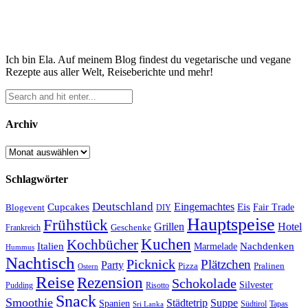
Ich bin Ela. Auf meinem Blog findest du vegetarische und vegane
Rezepte aus aller Welt, Reiseberichte und mehr!
Archiv
Archiv
Schlagwörter
Deutschland
Cupcakes
Eingemachtes
Eis
Blogevent
Fair Trade
DIY
Hauptspeise
Frühstück
Grillen
Hotel
Geschenke
Frankreich
Kuchen
Kochbücher
Italien
Marmelade
Nachdenken
Hummus
Nachtisch
Picknick
Plätzchen
Party
Pizza
Pralinen
Ostern
Reise
Rezension
Schokolade
Silvester
Pudding
Risotto
Snack
Smoothie
Städtetrip
Suppe
Spanien
Südtirol
Tapas
Sri Lanka