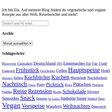
Ich bin Ela. Auf meinem Blog findest du vegetarische und vegane
Rezepte aus aller Welt, Reiseberichte und mehr!
Archiv
Archiv
Schlagwörter
Deutschland
Cupcakes
Eingemachtes
Eis
Blogevent
Fair Trade
DIY
Hauptspeise
Frühstück
Grillen
Hotel
Geschenke
Frankreich
Kuchen
Kochbücher
Italien
Marmelade
Nachdenken
Hummus
Nachtisch
Picknick
Plätzchen
Party
Pizza
Pralinen
Ostern
Reise
Rezension
Schokolade
Silvester
Pudding
Risotto
Snack
Smoothie
Städtetrip
Suppe
Spanien
Südtirol
Tapas
Sri Lanka
Vegan
Vorspeise
Weihnachten
Wandern
Österreich