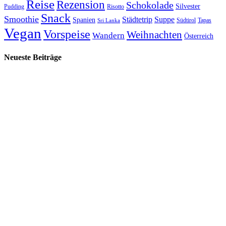
Reise
Rezension
Schokolade
Silvester
Pudding
Risotto
Snack
Smoothie
Städtetrip
Suppe
Spanien
Südtirol
Tapas
Sri Lanka
Vegan
Vorspeise
Weihnachten
Wandern
Österreich
Neueste Beiträge