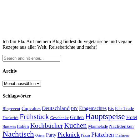
Ich bin Ela. Auf meinem Blog findest du vegetarische und vegane
Rezepte aus aller Welt, Reiseberichte und mehr!
Archiv
Archiv
Schlagwörter
Deutschland
Cupcakes
Eingemachtes
Eis
Blogevent
Fair Trade
DIY
Hauptspeise
Frühstück
Grillen
Hotel
Geschenke
Frankreich
Kuchen
Kochbücher
Italien
Marmelade
Nachdenken
Hummus
Nachtisch
Picknick
Plätzchen
Party
Pizza
Pralinen
Ostern