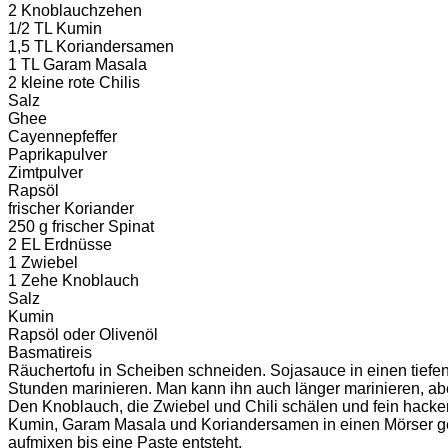
2 Knoblauchzehen
1/2 TL Kumin
1,5 TL Koriandersamen
1 TL Garam Masala
2 kleine rote Chilis
Salz
Ghee
Cayennepfeffer
Paprikapulver
Zimtpulver
Rapsöl
frischer Koriander
250 g frischer Spinat
2 EL Erdnüsse
1 Zwiebel
1 Zehe Knoblauch
Salz
Kumin
Rapsöl oder Olivenöl
Basmatireis
Räuchertofu in Scheiben schneiden. Sojasauce in einen tiefen
Stunden marinieren. Man kann ihn auch länger marinieren, ab
Den Knoblauch, die Zwiebel und Chili schälen und fein hacken
Kumin, Garam Masala und Koriandersamen in einen Mörser ge
aufmixen bis eine Paste entsteht.