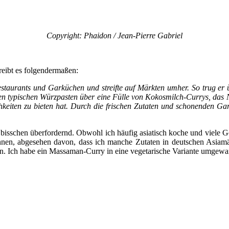
Copyright: Phaidon / Jean-Pierre Gabriel
reibt es folgendermaßen:
taurants und Garküchen und streifte auf Märkten umher. So trug er ü
 typischen Würzpasten über eine Fülle von Kokosmilch-Currys, das 
chkeiten zu bieten hat. Durch die frischen Zutaten und schonenden Ga
in bisschen überfordernd. Obwohl ich häufig asiatisch koche und viele
en, abgesehen davon, dass ich manche Zutaten in deutschen Asiamärk
in. Ich habe ein Massaman-Curry in eine vegetarische Variante umgewan