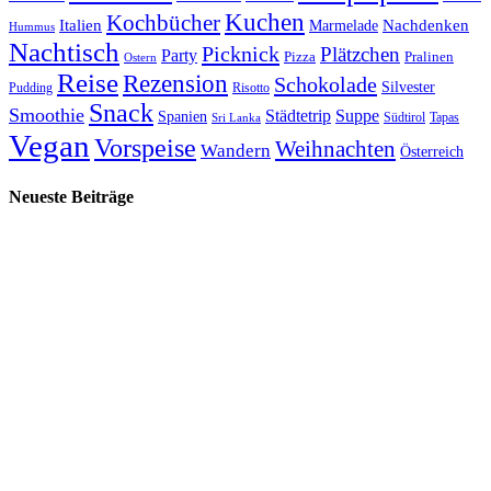
Kuchen
Kochbücher
Italien
Marmelade
Nachdenken
Hummus
Nachtisch
Picknick
Plätzchen
Party
Pizza
Pralinen
Ostern
Reise
Rezension
Schokolade
Silvester
Pudding
Risotto
Snack
Smoothie
Städtetrip
Suppe
Spanien
Südtirol
Tapas
Sri Lanka
Vegan
Vorspeise
Weihnachten
Wandern
Österreich
Neueste Beiträge