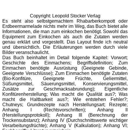
Copyright: Leopold Stocker Verlag
Es steht also selbstgemachtem Rhabarberkompott oder
Erdbeermarmelade nichts mehr im Weg, das Buch bietet alle
Informationen, die man zum einkochen benötigt. Sowohl das
Equipment zum Einkochen als auch die Zutaten werden
genau erklärt und vorgestellt. Das Layout finde ich neutral
und übersichtlich. Die Erläuterungen werden durch viele
Bilder veranschaulicht.
Das Buch beinhaltet im Detail folgende Kapitel: Vorwort;
Geschichte des Einmachens; Begriffsdefinition; Zum
Einmachen benötigte Ausrüstung (Geeignete Gebinde,
Geeignete Verschlüsse); Zum Einmachen benötigte Zutaten
(Bio-Konfitüre, Geeignete Früchte, Geliermittel,
Süßungsmittel, Säuerungsmittel, Konservierungsmittel,
Zusätze zur Geschmacksabrundung); Eigentliche
Konfitürenherstellung; Was macht die Qualität aus?; Was
macht die Haltbarkeit aus?; Wie entstehen Fehler?;
Chutneys; Grundrezepte nach Herstellungsart; Rezepte;
Anhang I (Rechtsvorschriften); Anhang II
(Herstellungsprotokoll); Anhang III (Berechnung der
Trockensubstanz); Anhang IV (Durchschnittswerte wichtiger
Verarbeitungsfrüchte); Anhang V (Kalkulation); Anhang VI;