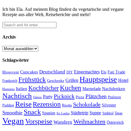
Ich bin Ela. Auf meinem Blog findest du vegetarische und vegane
Rezepte aus aller Welt, Reiseberichte und mehr!
Archiv
Archiv
Schlagwörter
Deutschland
Cupcakes
Eingemachtes
Eis
Blogevent
Fair Trade
DIY
Hauptspeise
Frühstück
Grillen
Hotel
Geschenke
Frankreich
Kuchen
Kochbücher
Italien
Marmelade
Nachdenken
Hummus
Nachtisch
Picknick
Plätzchen
Party
Pizza
Pralinen
Ostern
Reise
Rezension
Schokolade
Silvester
Pudding
Risotto
Snack
Smoothie
Städtetrip
Suppe
Spanien
Südtirol
Tapas
Sri Lanka
Vegan
Vorspeise
Weihnachten
Wandern
Österreich