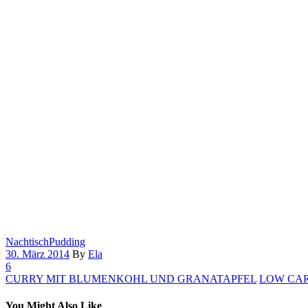
Nachtisch
Pudding
30. März 2014
By
Ela
6
CURRY MIT BLUMENKOHL UND GRANATAPFEL
LOW CAR
You Might Also Like