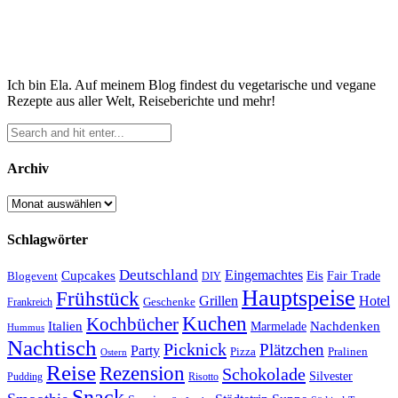
Ich bin Ela. Auf meinem Blog findest du vegetarische und vegane
Rezepte aus aller Welt, Reiseberichte und mehr!
Archiv
Archiv
Schlagwörter
Deutschland
Cupcakes
Eingemachtes
Eis
Blogevent
Fair Trade
DIY
Hauptspeise
Frühstück
Grillen
Hotel
Geschenke
Frankreich
Kuchen
Kochbücher
Italien
Marmelade
Nachdenken
Hummus
Nachtisch
Picknick
Plätzchen
Party
Pizza
Pralinen
Ostern
Reise
Rezension
Schokolade
Silvester
Pudding
Risotto
Snack