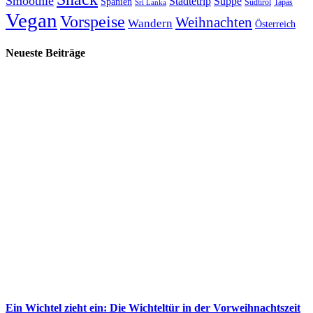
Smoothie
Städtetrip
Suppe
Spanien
Südtirol
Tapas
Sri Lanka
Vegan
Vorspeise
Weihnachten
Wandern
Österreich
Neueste Beiträge
Ein Wichtel zieht ein: Die Wichteltür in der Vorweihnachtszeit