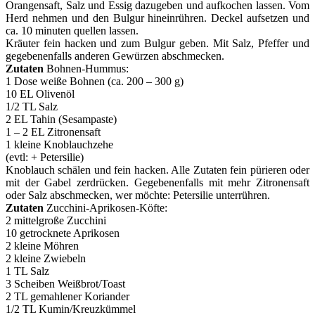
Orangensaft, Salz und Essig dazugeben und aufkochen lassen. Vom
Herd nehmen und den Bulgur hineinrühren. Deckel aufsetzen und
ca. 10 minuten quellen lassen.
Kräuter fein hacken und zum Bulgur geben. Mit Salz, Pfeffer und
gegebenenfalls anderen Gewürzen abschmecken.
Zutaten
Bohnen-Hummus:
1 Dose weiße Bohnen (ca. 200 – 300 g)
10 EL Olivenöl
1/2 TL Salz
2 EL Tahin (Sesampaste)
1 – 2 EL Zitronensaft
1 kleine Knoblauchzehe
(evtl: + Petersilie)
Knoblauch schälen und fein hacken. Alle Zutaten fein pürieren oder
mit der Gabel zerdrücken. Gegebenenfalls mit mehr Zitronensaft
oder Salz abschmecken, wer möchte: Petersilie unterrühren.
Zutaten
Zucchini-Aprikosen-Köfte:
2 mittelgroße Zucchini
10 getrocknete Aprikosen
2 kleine Möhren
2 kleine Zwiebeln
1 TL Salz
3 Scheiben Weißbrot/Toast
2 TL gemahlener Koriander
1/2 TL Kumin/Kreuzkümmel