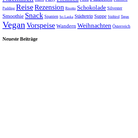
Reise
Rezension
Schokolade
Silvester
Pudding
Risotto
Snack
Smoothie
Städtetrip
Suppe
Spanien
Südtirol
Tapas
Sri Lanka
Vegan
Vorspeise
Weihnachten
Wandern
Österreich
Neueste Beiträge