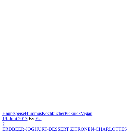
Hauptspeise
Hummus
Kochbücher
Picknick
Vegan
19. Juni 2013
By
Ela
2
ERDBEER-JOGHURT-DESSERT
ZITRONEN-CHARLOTTES