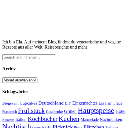
Ich bin Ela. Auf meinem Blog findest du vegetarische und vegane
Rezepte aus aller Welt, Reiseberichte und mehr!
Archiv
Archiv
Schlagwörter
Deutschland
Cupcakes
Eingemachtes
Eis
Blogevent
Fair Trade
DIY
Hauptspeise
Frühstück
Grillen
Hotel
Geschenke
Frankreich
Kuchen
Kochbücher
Italien
Marmelade
Nachdenken
Hummus
Nachtisch
Picknick
Plätzchen
Party
Pizza
Pralinen
Ostern