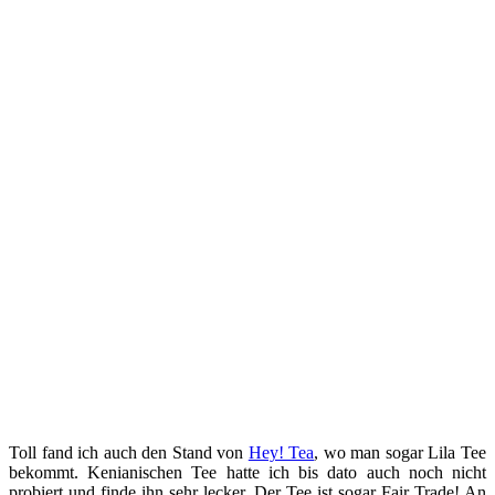
Toll fand ich auch den Stand von
Hey! Tea
, wo man sogar Lila Tee
bekommt. Kenianischen Tee hatte ich bis dato auch noch nicht
probiert und finde ihn sehr lecker. Der Tee ist sogar Fair Trade! An