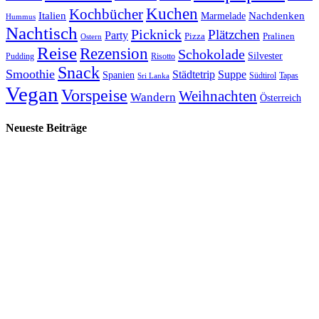
Kuchen
Kochbücher
Italien
Marmelade
Nachdenken
Hummus
Nachtisch
Picknick
Plätzchen
Party
Pizza
Pralinen
Ostern
Reise
Rezension
Schokolade
Silvester
Pudding
Risotto
Snack
Smoothie
Städtetrip
Suppe
Spanien
Südtirol
Tapas
Sri Lanka
Vegan
Vorspeise
Weihnachten
Wandern
Österreich
Neueste Beiträge