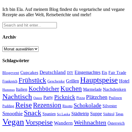
Ich bin Ela. Auf meinem Blog findest du vegetarische und vegane
Rezepte aus aller Welt, Reiseberichte und mehr!
Archiv
Archiv
Schlagwörter
Deutschland
Cupcakes
Eingemachtes
Eis
Blogevent
Fair Trade
DIY
Hauptspeise
Frühstück
Grillen
Hotel
Geschenke
Frankreich
Kuchen
Kochbücher
Italien
Marmelade
Nachdenken
Hummus
Nachtisch
Picknick
Plätzchen
Party
Pizza
Pralinen
Ostern
Reise
Rezension
Schokolade
Silvester
Pudding
Risotto
Snack
Smoothie
Städtetrip
Suppe
Spanien
Südtirol
Tapas
Sri Lanka
Vegan
Vorspeise
Weihnachten
Wandern
Österreich