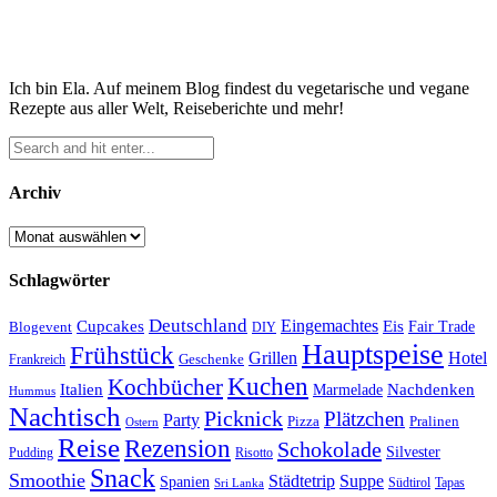
Ich bin Ela. Auf meinem Blog findest du vegetarische und vegane
Rezepte aus aller Welt, Reiseberichte und mehr!
Archiv
Archiv
Schlagwörter
Deutschland
Cupcakes
Eingemachtes
Eis
Blogevent
Fair Trade
DIY
Hauptspeise
Frühstück
Grillen
Hotel
Geschenke
Frankreich
Kuchen
Kochbücher
Italien
Marmelade
Nachdenken
Hummus
Nachtisch
Picknick
Plätzchen
Party
Pizza
Pralinen
Ostern
Reise
Rezension
Schokolade
Silvester
Pudding
Risotto
Snack
Smoothie
Städtetrip
Suppe
Spanien
Südtirol
Tapas
Sri Lanka