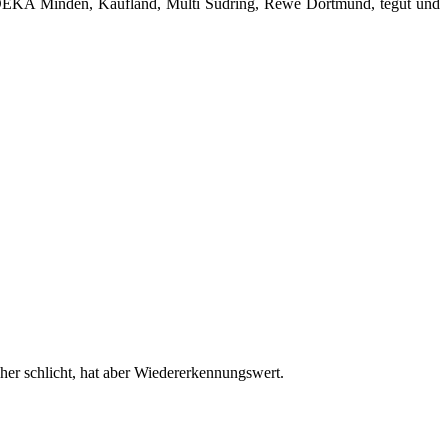
DEKA Minden, Kaufland, Multi Südring, Rewe Dortmund, tegut und
 eher schlicht, hat aber Wiedererkennungswert.