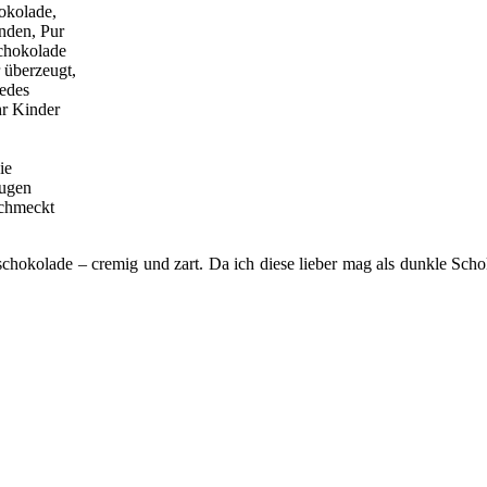
okolade,
nden, Pur
Schokolade
 überzeugt,
jedes
hr Kinder
ie
eugen
schmeckt
hokolade – cremig und zart. Da ich diese lieber mag als dunkle Schoko