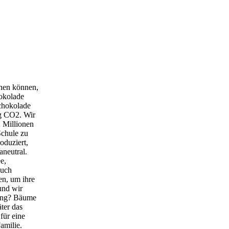
ehen können,
hokolade
chokolade
 g CO2. Wir
2 Millionen
Schule zu
oduziert,
aneutral.
e,
auch
en, um ihre
und wir
ting? Bäume
ter das
für eine
amilie.