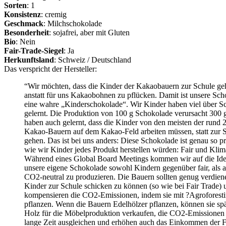
Sorten
: 1
Konsistenz
: cremig
Geschmack
: Milchschokolade
Besonderheit
: sojafrei, aber mit Gluten
Bio
: Nein
Fair-Trade-Siegel
: Ja
Herkunftsland
: Schweiz / Deutschland
Das verspricht der Hersteller:
“Wir möchten, dass die Kinder der Kakaobauern zur Schule g
anstatt für uns Kakaobohnen zu pflücken. Damit ist unsere Sc
eine wahre „Kinderschokolade“. Wir Kinder haben viel über S
gelernt. Die Produktion von 100 g Schokolade verursacht 300
haben auch gelernt, dass die Kinder von den meisten der rund 
Kakao-Bauern auf dem Kakao-Feld arbeiten müssen, statt zur 
gehen. Das ist bei uns anders: Diese Schokolade ist genau so pr
wie wir Kinder jedes Produkt herstellen würden: Fair und Klim
Während eines Global Board Meetings kommen wir auf die Ide
unsere eigene Schokolade sowohl Kindern gegenüber fair, als 
CO2-neutral zu produzieren. Die Bauern sollten genug verdien
Kinder zur Schule schicken zu können (so wie bei Fair Trade) 
kompensieren die CO2-Emissionen, indem sie mit ?Agrofores
pflanzen. Wenn die Bauern Edelhölzer pflanzen, können sie spä
Holz für die Möbelproduktion verkaufen, die CO2-Emissionen 
lange Zeit ausgleichen und erhöhen auch das Einkommen der F