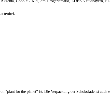
n: Akzenta, Coop eG Kiel, dm Drogeriemarkt, EDEKA Südbayern, E
ostenfrei.
 von “plant for the planet” ist. Die Verpackung der Schokolade ist auch