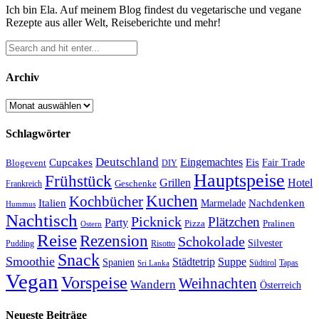
Ich bin Ela. Auf meinem Blog findest du vegetarische und vegane
Rezepte aus aller Welt, Reiseberichte und mehr!
Archiv
Archiv
Schlagwörter
Deutschland
Cupcakes
Eingemachtes
Eis
Blogevent
Fair Trade
DIY
Hauptspeise
Frühstück
Grillen
Hotel
Geschenke
Frankreich
Kuchen
Kochbücher
Italien
Marmelade
Nachdenken
Hummus
Nachtisch
Picknick
Plätzchen
Party
Pizza
Pralinen
Ostern
Reise
Rezension
Schokolade
Silvester
Pudding
Risotto
Snack
Smoothie
Städtetrip
Suppe
Spanien
Südtirol
Tapas
Sri Lanka
Vegan
Vorspeise
Weihnachten
Wandern
Österreich
Neueste Beiträge