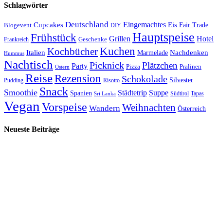
Schlagwörter
Deutschland
Cupcakes
Eingemachtes
Eis
Blogevent
Fair Trade
DIY
Hauptspeise
Frühstück
Grillen
Hotel
Geschenke
Frankreich
Kuchen
Kochbücher
Italien
Marmelade
Nachdenken
Hummus
Nachtisch
Picknick
Plätzchen
Party
Pizza
Pralinen
Ostern
Reise
Rezension
Schokolade
Silvester
Pudding
Risotto
Snack
Smoothie
Städtetrip
Suppe
Spanien
Südtirol
Tapas
Sri Lanka
Vegan
Vorspeise
Weihnachten
Wandern
Österreich
Neueste Beiträge