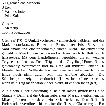
50 g gemahlene Mandeln
3 Eier
1 Vanilleschote
1 Prise Salz
Glasur:
1 Maracuja
150 g Puderzucker
Ofen auf 170° C Umluft vorheizen. Vanilleschote halbieren und das
Mark herauskratzen. Butter mit Eiern, einer Prise Salz, dem
Vanillemark und Zucker schaumig rühren. Mehl, Backpulver und
gemahlene Mandeln dazusieben und nach und nach die Buttermilch
hinzugeben. Mit dem Handrührgerät verquirlen, bis ein weicher
Teig entstanden ist. Den Teig in die Gugelhupf-Form füllen,
gleichmäßig verstreichen und im Ofen auf mittlerer Schiene 50
Minuten backen. Sollte der Kuchen oben zu dunkel werden, aber
innen noch nicht durch sein, mit Alufolie abdecken. Die
Stäbchenprobe zeigt, ob er durch ist (Holzstäbchen hinein stecken,
wenn kein Teig mehr daran kleben bleibt, ist er auch innen gar!).
Auf einem Gitter vollständig auskühlen lassen (mindestens eine
Stunde!). Dann erst die Glasur zubereiten. Maracuja entkernen, im
Mixer pürieren und durch ein Sieb streichen. Den Saft mit
Puderzucker verrühren, bis es eine dickflüssige Glasur ergibt. Ein