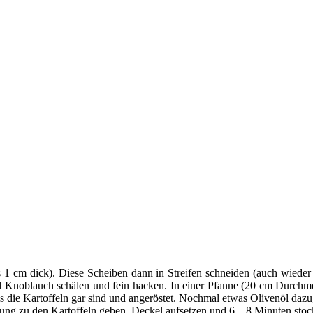
s 1 cm dick). Diese Scheiben dann in Streifen schneiden (auch wieder
nd Knoblauch schälen und fein hacken. In einer Pfanne (20 cm Durchmes
s die Kartoffeln gar sind und angeröstet. Nochmal etwas Olivenöl daz
hung zu den Kartoffeln geben, Deckel aufsetzen und 6 – 8 Minuten stoc