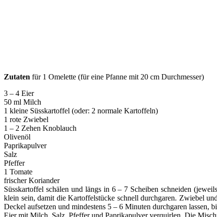
Zutaten
für 1 Omelette (für eine Pfanne mit 20 cm Durchmesser)
3 – 4 Eier
50 ml Milch
1 kleine Süsskartoffel (oder: 2 normale Kartoffeln)
1 rote Zwiebel
1 – 2 Zehen Knoblauch
Olivenöl
Paprikapulver
Salz
Pfeffer
1 Tomate
frischer Koriander
Süsskartoffel schälen und längs in 6 – 7 Scheiben schneiden (jeweil
klein sein, damit die Kartoffelstücke schnell durchgaren. Zwiebel u
Deckel aufsetzen und mindestens 5 – 6 Minuten durchgaren lassen, bi
Eier mit Milch, Salz, Pfeffer und Paprikapulver verquirlen. Die Misc