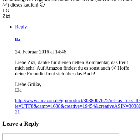
^^) dieses kaufen! 🙂
LG
Zizi
Reply
Ela
24. Februar 2016 at 14:46
Liebe Zizi, danke für dienen netten Kommentar, das freut
mich sehr! Auf Amazon findest du es sonst auch 🙂 Hoffe
deine Freundin freut sich über das Buch!
Liebe Grüße,
Ela
http://www.amazon.de/gp/product/3038007625/ref=as_li_ss_tl
ie=UTF8&camp=1638&creative=19454&creativeASIN=30380
21
Leave a Reply