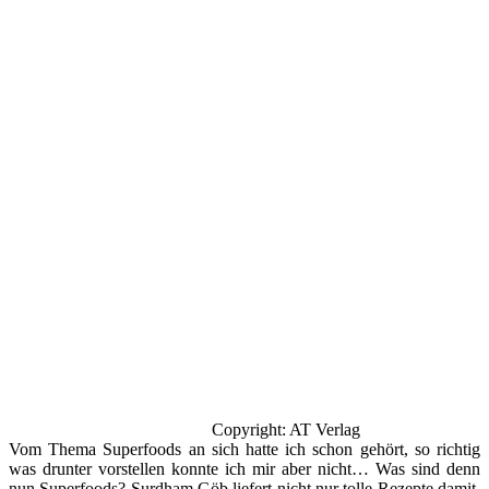
Copyright: AT Verlag
Vom Thema Superfoods an sich hatte ich schon gehört, so richtig
was drunter vorstellen konnte ich mir aber nicht… Was sind denn
nun Superfoods? Surdham Göb liefert nicht nur tolle Rezepte damit,