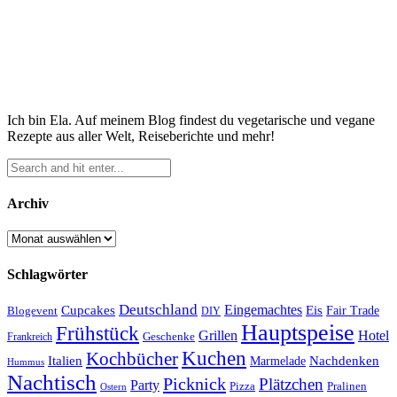
Ich bin Ela. Auf meinem Blog findest du vegetarische und vegane
Rezepte aus aller Welt, Reiseberichte und mehr!
Archiv
Archiv
Schlagwörter
Deutschland
Cupcakes
Eingemachtes
Eis
Blogevent
Fair Trade
DIY
Hauptspeise
Frühstück
Grillen
Hotel
Geschenke
Frankreich
Kuchen
Kochbücher
Italien
Marmelade
Nachdenken
Hummus
Nachtisch
Picknick
Plätzchen
Party
Pizza
Pralinen
Ostern