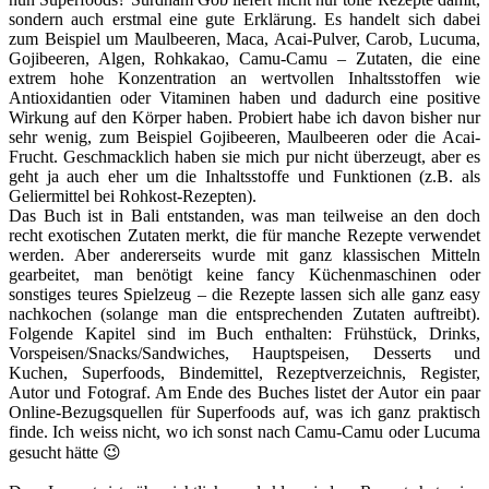
sondern auch erstmal eine gute Erklärung. Es handelt sich dabei
zum Beispiel um Maulbeeren, Maca, Acai-Pulver, Carob, Lucuma,
Gojibeeren, Algen, Rohkakao, Camu-Camu – Zutaten, die eine
extrem hohe Konzentration an wertvollen Inhaltsstoffen wie
Antioxidantien oder Vitaminen haben und dadurch eine positive
Wirkung auf den Körper haben. Probiert habe ich davon bisher nur
sehr wenig, zum Beispiel Gojibeeren, Maulbeeren oder die Acai-
Frucht. Geschmacklich haben sie mich pur nicht überzeugt, aber es
geht ja auch eher um die Inhaltsstoffe und Funktionen (z.B. als
Geliermittel bei Rohkost-Rezepten).
Das Buch ist in Bali entstanden, was man teilweise an den doch
recht exotischen Zutaten merkt, die für manche Rezepte verwendet
werden. Aber andererseits wurde mit ganz klassischen Mitteln
gearbeitet, man benötigt keine fancy Küchenmaschinen oder
sonstiges teures Spielzeug – die Rezepte lassen sich alle ganz easy
nachkochen (solange man die entsprechenden Zutaten auftreibt).
Folgende Kapitel sind im Buch enthalten: Frühstück, Drinks,
Vorspeisen/Snacks/Sandwiches, Hauptspeisen, Desserts und
Kuchen, Superfoods, Bindemittel, Rezeptverzeichnis, Register,
Autor und Fotograf. Am Ende des Buches listet der Autor ein paar
Online-Bezugsquellen für Superfoods auf, was ich ganz praktisch
finde. Ich weiss nicht, wo ich sonst nach Camu-Camu oder Lucuma
gesucht hätte 😉