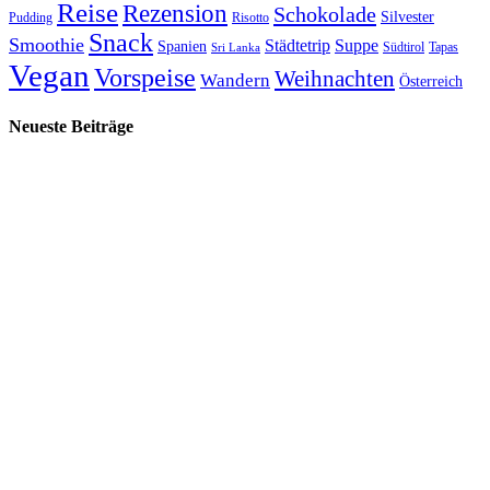
Reise
Rezension
Schokolade
Silvester
Pudding
Risotto
Snack
Smoothie
Städtetrip
Suppe
Spanien
Südtirol
Tapas
Sri Lanka
Vegan
Vorspeise
Weihnachten
Wandern
Österreich
Neueste Beiträge