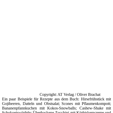
Copyright: AT Verlag / Oliver Brachat
Ein paar Beispiele für Rezepte aus dem Buch: Hirsefrühstück mit
Gojibeeren, Datteln und Obstsalat; Scones mit Pflaumenkompott;
Bananenpfannkuchen mit Kokos-Snowballs; Cashew-Shake mit
Schokoeiswürfeln; Überbackene Zucchini mit Kürbiskerncreme und