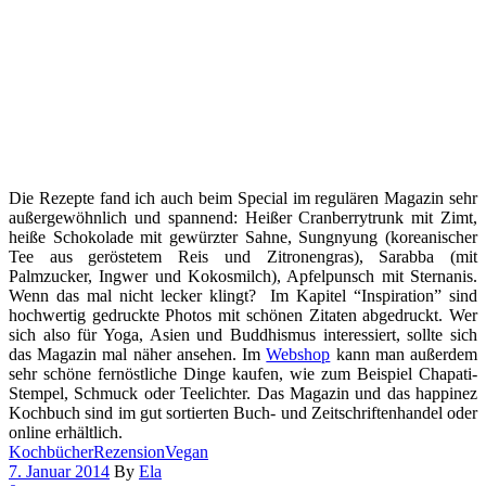
Die Rezepte fand ich auch beim Special im regulären Magazin sehr
außergewöhnlich und spannend: Heißer Cranberrytrunk mit Zimt,
heiße Schokolade mit gewürzter Sahne, Sungnyung (koreanischer
Tee aus geröstetem Reis und Zitronengras), Sarabba (mit
Palmzucker, Ingwer und Kokosmilch), Apfelpunsch mit Sternanis.
Wenn das mal nicht lecker klingt? Im Kapitel “Inspiration” sind
hochwertig gedruckte Photos mit schönen Zitaten abgedruckt. Wer
sich also für Yoga, Asien und Buddhismus interessiert, sollte sich
das Magazin mal näher ansehen. Im
Webshop
kann man außerdem
sehr schöne fernöstliche Dinge kaufen, wie zum Beispiel Chapati-
Stempel, Schmuck oder Teelichter. Das Magazin und das happinez
Kochbuch sind im gut sortierten Buch- und Zeitschriftenhandel oder
online erhältlich.
Kochbücher
Rezension
Vegan
7. Januar 2014
By
Ela