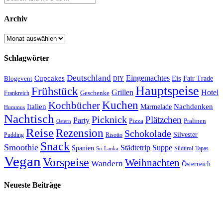
Archiv
Archiv
Schlagwörter
Deutschland
Cupcakes
Eingemachtes
Eis
Blogevent
Fair Trade
DIY
Hauptspeise
Frühstück
Grillen
Hotel
Geschenke
Frankreich
Kuchen
Kochbücher
Italien
Marmelade
Nachdenken
Hummus
Nachtisch
Picknick
Plätzchen
Party
Pizza
Pralinen
Ostern
Reise
Rezension
Schokolade
Silvester
Pudding
Risotto
Snack
Smoothie
Städtetrip
Suppe
Spanien
Südtirol
Tapas
Sri Lanka
Vegan
Vorspeise
Weihnachten
Wandern
Österreich
Neueste Beiträge