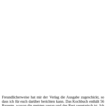
Freundlicherweise hat mir der Verlag die Ausgabe zugeschickt, so
dass ich für euch darüber berichten kann. Das Kochbuch enthält 56
Rezepte, wovon die meisten vegan und der Rest vegetarisch ist. Ich