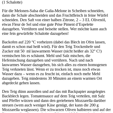
(1 Schalotte)
Für die Melonen-Salsa die Galia-Melone in Scheiben schneiden,
dann die Schale abschneiden und das Fruchtfleisch in feine Würfel
schneiden. Den Saft von einer halben Zitrone, 2 – 3 EL Olivenöl,
etwas Fleur de Sel und eine gute Prise Piment d’Espelette
dazugeben. Verrühren und beiseite stellen. Wer möchte kann auch
eine fein gewürfelte Schalotte dazugeben!
Backofen auf 220 °C vorheizen (dabei das Blech im Ofen lassen,
damit es schon mal heiß wird). Für den Teig Trockenhefe und
Zucker mit 50 ml lauwarmem Wasser (nicht heißer als 32° C!)
vermischen bis es schäumt. Mehl und Salz mischen, die
Hefemischung dazugeben und verrühren. Nach und nach
lauwarmes Wasser dazugeben, bis sich alles zu einem homogenen
Teig verkneten lässt. Wenn er zu trocken ist, muss noch etwas
Wasser dazu – wenn es zu feucht ist, einfach noch mehr Mehl
dazugeben. Teig mindestens 30 Minuten an einem warmen Ort
abgedeckt gehen lassen.
Den Teig dünn ausrollen und auf das mit Backpapier ausgelegtes
Backblech legen. Tomatensauce auf dem Teig verteilen, mit Salz
und Pfeffer würzen und dann den geriebenen Mozzarella darüber
streuen (wem auch weniger Käse genügt, der kann die 200 g
Mozzarella weglassen). Die schwarzen Oliven halbieren und auf der