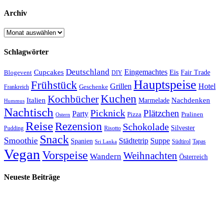
Archiv
Archiv
Schlagwörter
Deutschland
Cupcakes
Eingemachtes
Eis
Blogevent
Fair Trade
DIY
Hauptspeise
Frühstück
Grillen
Hotel
Geschenke
Frankreich
Kuchen
Kochbücher
Italien
Marmelade
Nachdenken
Hummus
Nachtisch
Picknick
Plätzchen
Party
Pizza
Pralinen
Ostern
Reise
Rezension
Schokolade
Silvester
Pudding
Risotto
Snack
Smoothie
Städtetrip
Suppe
Spanien
Südtirol
Tapas
Sri Lanka
Vegan
Vorspeise
Weihnachten
Wandern
Österreich
Neueste Beiträge