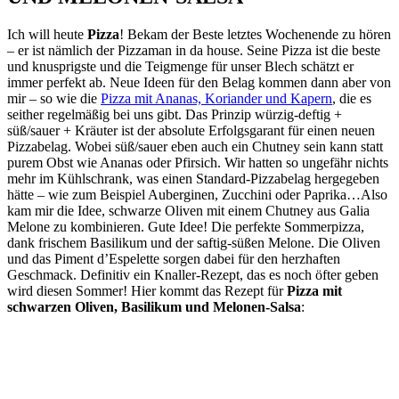
Ich will heute
Pizza
! Bekam der Beste letztes Wochenende zu hören
– er ist nämlich der Pizzaman in da house. Seine Pizza ist die beste
und knusprigste und die Teigmenge für unser Blech schätzt er
immer perfekt ab. Neue Ideen für den Belag kommen dann aber von
mir – so wie die
Pizza mit Ananas, Koriander und Kapern
, die es
seither regelmäßig bei uns gibt. Das Prinzip würzig-deftig +
süß/sauer + Kräuter ist der absolute Erfolgsgarant für einen neuen
Pizzabelag. Wobei süß/sauer eben auch ein Chutney sein kann statt
purem Obst wie Ananas oder Pfirsich. Wir hatten so ungefähr nichts
mehr im Kühlschrank, was einen Standard-Pizzabelag hergegeben
hätte – wie zum Beispiel Auberginen, Zucchini oder Paprika…Also
kam mir die Idee, schwarze Oliven mit einem Chutney aus Galia
Melone zu kombinieren. Gute Idee! Die perfekte Sommerpizza,
dank frischem Basilikum und der saftig-süßen Melone. Die Oliven
und das Piment d’Espelette sorgen dabei für den herzhaften
Geschmack. Definitiv ein Knaller-Rezept, das es noch öfter geben
wird diesen Sommer! Hier kommt das Rezept für
Pizza mit
schwarzen Oliven, Basilikum und Melonen-Salsa
: