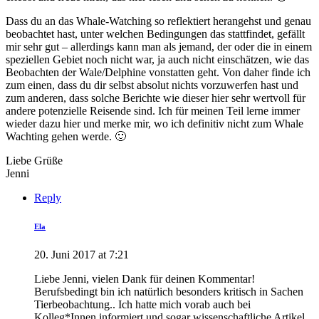
Dass du an das Whale-Watching so reflektiert herangehst und genau
beobachtet hast, unter welchen Bedingungen das stattfindet, gefällt
mir sehr gut – allerdings kann man als jemand, der oder die in einem
speziellen Gebiet noch nicht war, ja auch nicht einschätzen, wie das
Beobachten der Wale/Delphine vonstatten geht. Von daher finde ich
zum einen, dass du dir selbst absolut nichts vorzuwerfen hast und
zum anderen, dass solche Berichte wie dieser hier sehr wertvoll für
andere potenzielle Reisende sind. Ich für meinen Teil lerne immer
wieder dazu hier und merke mir, wo ich definitiv nicht zum Whale
Wachting gehen werde. 🙂
Liebe Grüße
Jenni
Reply
Ela
20. Juni 2017 at 7:21
Liebe Jenni, vielen Dank für deinen Kommentar!
Berufsbedingt bin ich natürlich besonders kritisch in Sachen
Tierbeobachtung.. Ich hatte mich vorab auch bei
Kolleg*Innen informiert und sogar wissenschaftliche Artikel