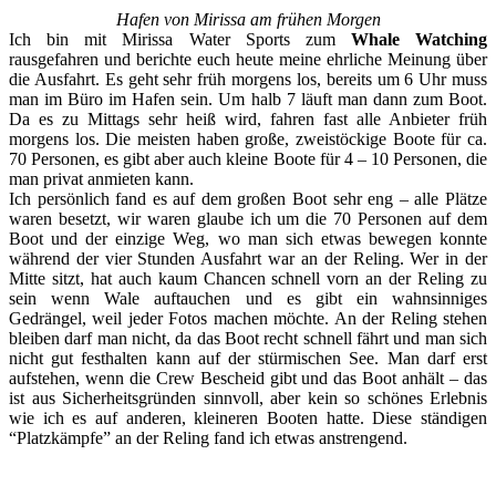
Hafen von Mirissa am frühen Morgen
Ich bin mit Mirissa Water Sports zum
Whale Watching
rausgefahren und berichte euch heute meine ehrliche Meinung über
die Ausfahrt. Es geht sehr früh morgens los, bereits um 6 Uhr muss
man im Büro im Hafen sein. Um halb 7 läuft man dann zum Boot.
Da es zu Mittags sehr heiß wird, fahren fast alle Anbieter früh
morgens los. Die meisten haben große, zweistöckige Boote für ca.
70 Personen, es gibt aber auch kleine Boote für 4 – 10 Personen, die
man privat anmieten kann.
Ich persönlich fand es auf dem großen Boot sehr eng – alle Plätze
waren besetzt, wir waren glaube ich um die 70 Personen auf dem
Boot und der einzige Weg, wo man sich etwas bewegen konnte
während der vier Stunden Ausfahrt war an der Reling. Wer in der
Mitte sitzt, hat auch kaum Chancen schnell vorn an der Reling zu
sein wenn Wale auftauchen und es gibt ein wahnsinniges
Gedrängel, weil jeder Fotos machen möchte. An der Reling stehen
bleiben darf man nicht, da das Boot recht schnell fährt und man sich
nicht gut festhalten kann auf der stürmischen See. Man darf erst
aufstehen, wenn die Crew Bescheid gibt und das Boot anhält – das
ist aus Sicherheitsgründen sinnvoll, aber kein so schönes Erlebnis
wie ich es auf anderen, kleineren Booten hatte. Diese ständigen
“Platzkämpfe” an der Reling fand ich etwas anstrengend.