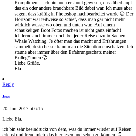
Kompliment – ich bin auch erstaunt gewesen, dass überhaupt
das ein oder andere brauchbare Bild dabei war. Ich muss aber
sagen, dass kräftig in Photoshop nachbearbeitet wurde 😉 Der
Horizont war teilweise so schief, dass man gar nicht mehr
wirklich wusste wo oben und unten war.. Auf einem
schaukeligen Boot Fotos machen ist nicht ganz einfach!
Ich lerne auch immer noch bei jeder Reise dazu in Sachen
Whale Watching. Je öfter man das macht und Erfahrungen
sammelt, desto besser kann man die Situation einschätzen. Ich
staune aber immer über den Erfahrungsschatz meiner
Kolleg*Innen 🙂
Liebe Grüße,
Ela
Reply
Jenni
20. Juni 2017 at 6:15
Liebe Ela,
ich bin sehr beeindruckt von dem, was du immer wieder auf Reisen
erlebst und freue mich, das hier lesen und sehen zu können. 🙂