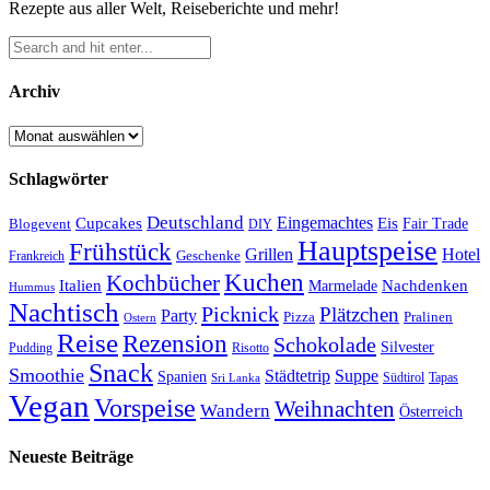
Rezepte aus aller Welt, Reiseberichte und mehr!
Archiv
Archiv
Schlagwörter
Deutschland
Cupcakes
Eingemachtes
Eis
Blogevent
Fair Trade
DIY
Hauptspeise
Frühstück
Grillen
Hotel
Geschenke
Frankreich
Kuchen
Kochbücher
Italien
Marmelade
Nachdenken
Hummus
Nachtisch
Picknick
Plätzchen
Party
Pizza
Pralinen
Ostern
Reise
Rezension
Schokolade
Silvester
Pudding
Risotto
Snack
Smoothie
Städtetrip
Suppe
Spanien
Südtirol
Tapas
Sri Lanka
Vegan
Vorspeise
Weihnachten
Wandern
Österreich
Neueste Beiträge