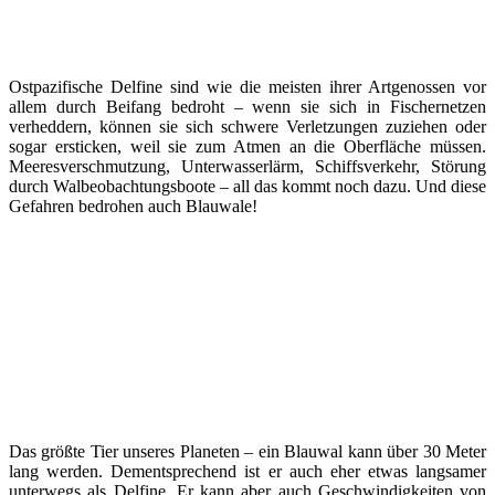
Ostpazifische Delfine sind wie die meisten ihrer Artgenossen vor
allem durch Beifang bedroht – wenn sie sich in Fischernetzen
verheddern, können sie sich schwere Verletzungen zuziehen oder
sogar ersticken, weil sie zum Atmen an die Oberfläche müssen.
Meeresverschmutzung, Unterwasserlärm, Schiffsverkehr, Störung
durch Walbeobachtungsboote – all das kommt noch dazu. Und diese
Gefahren bedrohen auch Blauwale!
Das größte Tier unseres Planeten – ein Blauwal kann über 30 Meter
lang werden. Dementsprechend ist er auch eher etwas langsamer
unterwegs als Delfine. Er kann aber auch Geschwindigkeiten von