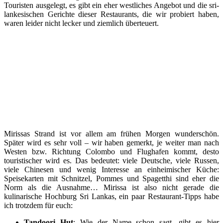
Touristen ausgelegt, es gibt ein eher westliches Angebot und die sri-
lankesischen Gerichte dieser Restaurants, die wir probiert haben,
waren leider nicht lecker und ziemlich überteuert.
Mirissas Strand ist vor allem am frühen Morgen wunderschön.
Später wird es sehr voll – wir haben gemerkt, je weiter man nach
Westen bzw. Richtung Colombo und Flughafen kommt, desto
touristischer wird es. Das bedeutet: viele Deutsche, viele Russen,
viele Chinesen und wenig Interesse an einheimischer Küche:
Speisekarten mit Schnitzel, Pommes und Spagetthi sind eher die
Norm als die Ausnahme… Mirissa ist also nicht gerade die
kulinarische Hochburg Sri Lankas, ein paar Restaurant-Tipps habe
ich trotzdem für euch:
Tandoori Hut
: Wie der Name schon sagt, gibt es hier