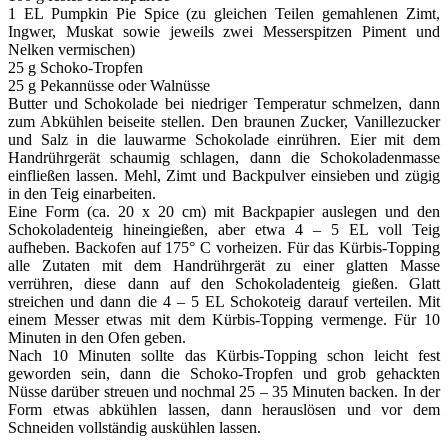
1 EL Pumpkin Pie Spice (zu gleichen Teilen gemahlenen Zimt,
Ingwer, Muskat sowie jeweils zwei Messerspitzen Piment und
Nelken vermischen)
25 g Schoko-Tropfen
25 g Pekannüsse oder Walnüsse
Butter und Schokolade bei niedriger Temperatur schmelzen, dann
zum Abkühlen beiseite stellen. Den braunen Zucker, Vanillezucker
und Salz in die lauwarme Schokolade einrühren. Eier mit dem
Handrührgerät schaumig schlagen, dann die Schokoladenmasse
einfließen lassen. Mehl, Zimt und Backpulver einsieben und zügig
in den Teig einarbeiten.
Eine Form (ca. 20 x 20 cm) mit Backpapier auslegen und den
Schokoladenteig hineingießen, aber etwa 4 – 5 EL voll Teig
aufheben. Backofen auf 175° C vorheizen. Für das Kürbis-Topping
alle Zutaten mit dem Handrührgerät zu einer glatten Masse
verrühren, diese dann auf den Schokoladenteig gießen. Glatt
streichen und dann die 4 – 5 EL Schokoteig darauf verteilen. Mit
einem Messer etwas mit dem Kürbis-Topping vermenge. Für 10
Minuten in den Ofen geben.
Nach 10 Minuten sollte das Kürbis-Topping schon leicht fest
geworden sein, dann die Schoko-Tropfen und grob gehackten
Nüsse darüber streuen und nochmal 25 – 35 Minuten backen. In der
Form etwas abkühlen lassen, dann herauslösen und vor dem
Schneiden vollständig auskühlen lassen.