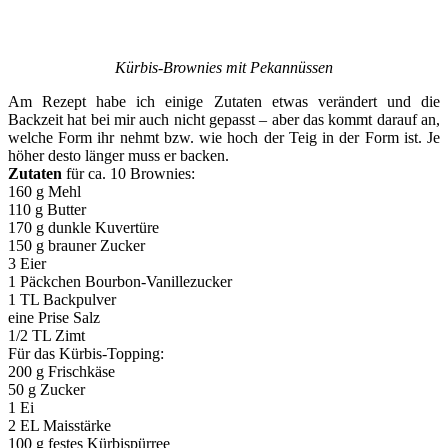
Kürbis-Brownies mit Pekannüssen
Am Rezept habe ich einige Zutaten etwas verändert und die
Backzeit hat bei mir auch nicht gepasst – aber das kommt darauf an,
welche Form ihr nehmt bzw. wie hoch der Teig in der Form ist. Je
höher desto länger muss er backen.
Zutaten
für ca. 10 Brownies:
160 g Mehl
110 g Butter
170 g dunkle Kuvertüre
150 g brauner Zucker
3 Eier
1 Päckchen Bourbon-Vanillezucker
1 TL Backpulver
eine Prise Salz
1/2 TL Zimt
Für das Kürbis-Topping:
200 g Frischkäse
50 g Zucker
1 Ei
2 EL Maisstärke
100 g festes Kürbispürree