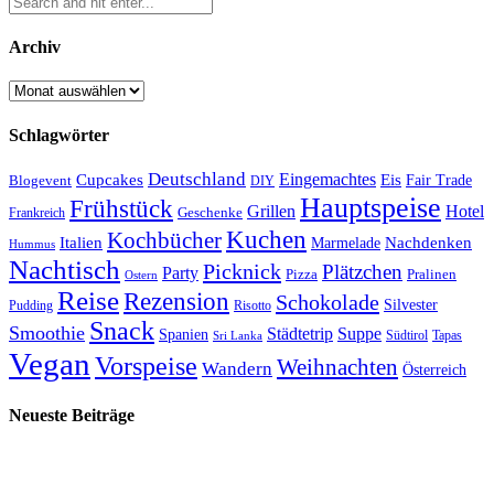
Archiv
Archiv
Schlagwörter
Deutschland
Cupcakes
Eingemachtes
Eis
Blogevent
Fair Trade
DIY
Hauptspeise
Frühstück
Grillen
Hotel
Geschenke
Frankreich
Kuchen
Kochbücher
Italien
Marmelade
Nachdenken
Hummus
Nachtisch
Picknick
Plätzchen
Party
Pizza
Pralinen
Ostern
Reise
Rezension
Schokolade
Silvester
Pudding
Risotto
Snack
Smoothie
Städtetrip
Suppe
Spanien
Südtirol
Tapas
Sri Lanka
Vegan
Vorspeise
Weihnachten
Wandern
Österreich
Neueste Beiträge