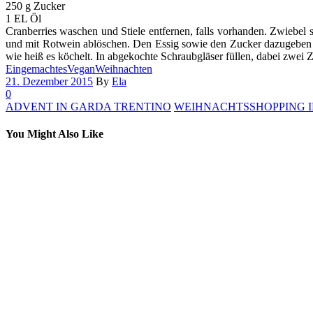
250 g Zucker
1 EL Öl
Cranberries waschen und Stiele entfernen, falls vorhanden. Zwiebel 
und mit Rotwein ablöschen. Den Essig sowie den Zucker dazugeben un
wie heiß es köchelt. In abgekochte Schraubgläser füllen, dabei zwei Z
Eingemachtes
Vegan
Weihnachten
21. Dezember 2015
By
Ela
0
ADVENT IN GARDA TRENTINO
WEIHNACHTSSHOPPING 
You Might Also Like