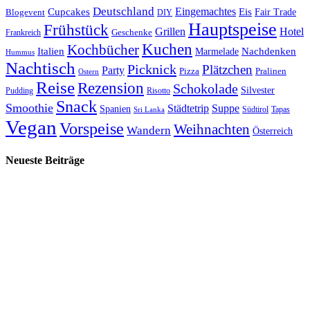
Deutschland
Cupcakes
Eingemachtes
Eis
Blogevent
Fair Trade
DIY
Hauptspeise
Frühstück
Grillen
Hotel
Geschenke
Frankreich
Kuchen
Kochbücher
Italien
Marmelade
Nachdenken
Hummus
Nachtisch
Picknick
Plätzchen
Party
Pizza
Pralinen
Ostern
Reise
Rezension
Schokolade
Silvester
Pudding
Risotto
Snack
Smoothie
Städtetrip
Suppe
Spanien
Südtirol
Tapas
Sri Lanka
Vegan
Vorspeise
Weihnachten
Wandern
Österreich
Neueste Beiträge