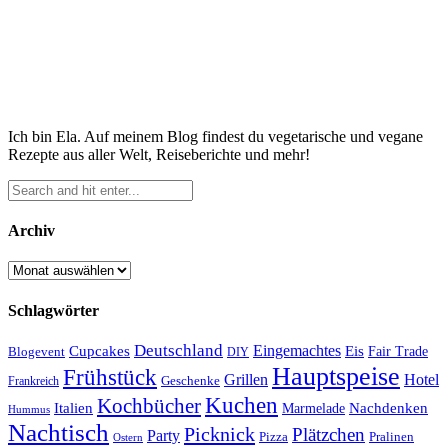
Ich bin Ela. Auf meinem Blog findest du vegetarische und vegane
Rezepte aus aller Welt, Reiseberichte und mehr!
Archiv
Archiv
Schlagwörter
Deutschland
Cupcakes
Eingemachtes
Eis
Blogevent
Fair Trade
DIY
Hauptspeise
Frühstück
Grillen
Hotel
Geschenke
Frankreich
Kuchen
Kochbücher
Italien
Marmelade
Nachdenken
Hummus
Nachtisch
Picknick
Plätzchen
Party
Pizza
Pralinen
Ostern