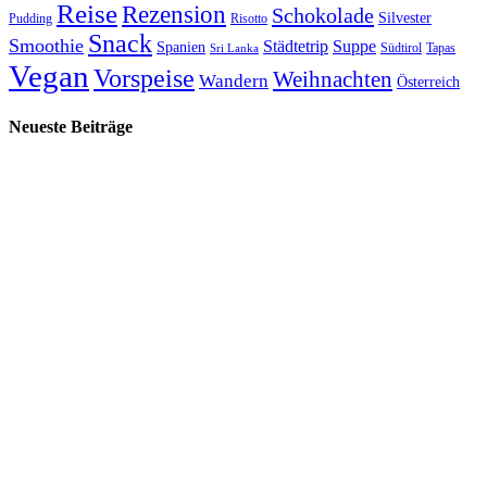
Reise
Rezension
Schokolade
Silvester
Pudding
Risotto
Snack
Smoothie
Städtetrip
Suppe
Spanien
Südtirol
Tapas
Sri Lanka
Vegan
Vorspeise
Weihnachten
Wandern
Österreich
Neueste Beiträge