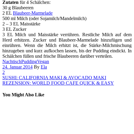
Zutaten
für 4 Schälchen:
30 g Blaubeeren
2 EL
Blaubeer-Marmelade
500 ml Milch (oder Sojamilch/Mandelmilch)
2 – 3 EL Maisstärke
3 EL Zucker
3 EL Milch und Maisstärke verrühren. Restliche Milch auf dem
Herd erhitzen. Zucker und Blaubeer-Marmelade hinzufügen und
einrühren. Wenn die Milch erhitzt ist, die Stärke-Milchmischung
hinzugeben und kurz aufkochen lassen, bis der Pudding eindickt. In
Schälchen füllen und frische Blaubeeren darüber verteilen.
Nachtisch
Pudding
Vegan
24. Januar 2014
By
Ela
2
SUSHI: CALIFORNIA MAKI & AVOCADO MAKI
REZENSION: WORLD FOOD CAFE QUICK & EASY
You Might Also Like