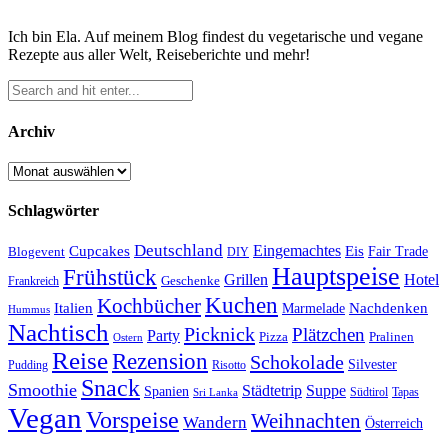
Ich bin Ela. Auf meinem Blog findest du vegetarische und vegane
Rezepte aus aller Welt, Reiseberichte und mehr!
Archiv
Archiv
Schlagwörter
Deutschland
Cupcakes
Eingemachtes
Eis
Blogevent
Fair Trade
DIY
Hauptspeise
Frühstück
Grillen
Hotel
Geschenke
Frankreich
Kuchen
Kochbücher
Italien
Marmelade
Nachdenken
Hummus
Nachtisch
Picknick
Plätzchen
Party
Pizza
Pralinen
Ostern
Reise
Rezension
Schokolade
Silvester
Pudding
Risotto
Snack
Smoothie
Städtetrip
Suppe
Spanien
Südtirol
Tapas
Sri Lanka
Vegan
Vorspeise
Weihnachten
Wandern
Österreich