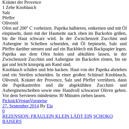
Kräuter der Provence
1 Zehe Knoblauch
Salz
Pfeffer
Olivenöl
Ofen auf 200° C vorheizen. Paprika halbieren, entkernen und mit Öl
einpinseln, dann mit der Hautseite nach oben im Backofen grillen,
bis die Haut schwarz wird. In der Zwischenzeit Zucchini und
Aubergine in Scheiben schneiden, mit Öl bepinseln, Salz und
Pfeffer darüber streuen und auf ein Backblech mit Backpapier legen.
Paprika aus dem Ofen holen und abkühlen lassen, in der
Zwischenzeit Zucchini und Aubergine im Backofen rösten, bis sie
gar und leicht knusprig am Rand sind.
Knoblauch schälen und fein hacken. Haut von der Paprika abziehen
und ein Streifen schneiden. In einer großen Schüssel Knoblauch,
Olivenöl, Kräuter der Provence, Salz und Pfeffer verrühren, dann
die Paprikastreifen und die abgekühlten Zucchini- und
Auberginenscheiben sowie eine Handvoll schwarzer Oliven geben.
Vor dem Servieren mindestens 30 Minuten ziehen lassen.
Picknick
Vegan
Vorspeise
27. September 2014
By
Ela
0
REZENSION: FRÄULEIN KLEIN LÄDT EIN
SCHOKO
BAISERS