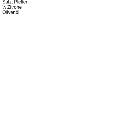
Salz, Pfeffer
½ Zitrone
Olivenöl