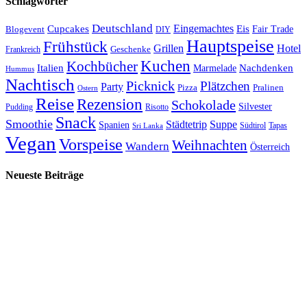
Schlagwörter
Deutschland
Cupcakes
Eingemachtes
Eis
Blogevent
Fair Trade
DIY
Hauptspeise
Frühstück
Grillen
Hotel
Geschenke
Frankreich
Kuchen
Kochbücher
Italien
Marmelade
Nachdenken
Hummus
Nachtisch
Picknick
Plätzchen
Party
Pizza
Pralinen
Ostern
Reise
Rezension
Schokolade
Silvester
Pudding
Risotto
Snack
Smoothie
Städtetrip
Suppe
Spanien
Südtirol
Tapas
Sri Lanka
Vegan
Vorspeise
Weihnachten
Wandern
Österreich
Neueste Beiträge