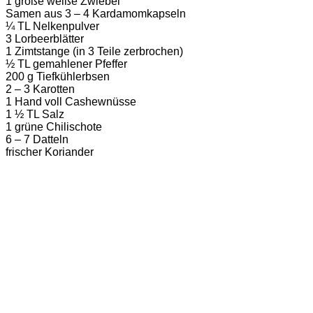
1 große weiße Zwiebel
Samen aus 3 – 4 Kardamomkapseln
¼ TL Nelkenpulver
3 Lorbeerblätter
1 Zimtstange (in 3 Teile zerbrochen)
½ TL gemahlener Pfeffer
200 g Tiefkühlerbsen
2 – 3 Karotten
1 Hand voll Cashewnüsse
1 ½ TL Salz
1 grüne Chilischote
6 – 7 Datteln
frischer Koriander