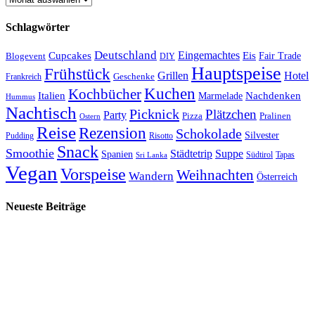
Schlagwörter
Deutschland
Cupcakes
Eingemachtes
Eis
Blogevent
Fair Trade
DIY
Hauptspeise
Frühstück
Grillen
Hotel
Geschenke
Frankreich
Kuchen
Kochbücher
Italien
Marmelade
Nachdenken
Hummus
Nachtisch
Picknick
Plätzchen
Party
Pizza
Pralinen
Ostern
Reise
Rezension
Schokolade
Silvester
Pudding
Risotto
Snack
Smoothie
Städtetrip
Suppe
Spanien
Südtirol
Tapas
Sri Lanka
Vegan
Vorspeise
Weihnachten
Wandern
Österreich
Neueste Beiträge