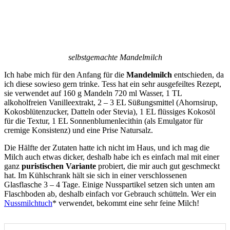
selbstgemachte Mandelmilch
Ich habe mich für den Anfang für die
Mandelmilch
entschieden, da
ich diese sowieso gern trinke. Tess hat ein sehr ausgefeiltes Rezept,
sie verwendet auf 160 g Mandeln 720 ml Wasser, 1 TL
alkoholfreien Vanilleextrakt, 2 – 3 EL Süßungsmittel (Ahornsirup,
Kokosblütenzucker, Datteln oder Stevia), 1 EL flüssiges Kokosöl
für die Textur, 1 EL Sonnenblumenlecithin (als Emulgator für
cremige Konsistenz) und eine Prise Natursalz.
Die Hälfte der Zutaten hatte ich nicht im Haus, und ich mag die
Milch auch etwas dicker, deshalb habe ich es einfach mal mit einer
ganz
puristischen Variante
probiert, die mir auch gut geschmeckt
hat. Im Kühlschrank hält sie sich in einer verschlossenen
Glasflasche 3 – 4 Tage. Einige Nusspartikel setzen sich unten am
Flaschboden ab, deshalb einfach vor Gebrauch schütteln. Wer ein
Nussmilchtuch
* verwendet, bekommt eine sehr feine Milch!