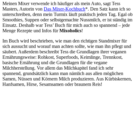
Meinen Mixer verwende ich häufiger als mein Auto, sagt Tess
Masters, Autorin von
Das Mixer-Kochbuch
*. Den Satz kann ich so
unterschreiben, denn mein Turmix läuft praktisch jeden Tag. Egal ob
Smoothies, Suppen oder selbstgemachte Nussmilch, er ist ständig im
Einsatz. Deshalb war Tess’ Buch für mich auch so spannend – jede
Menge Rezepte und Infos für
Mixoholics
!
Im Buch wird beschrieben, wie man den richtigen Standmixer für
sich aussucht und worauf man achten sollte, wie man ihn pflegt und
säubert. Außerdem beschreibt Tess die Grundlagen ihrer veganen
Ernährungsweise: Rohkost, Superfoods, Keimlinge, Trennkost,
basische Ernährung und die Grundlagen für die vegane
Milchherstellung. Vor allem das Milchkapitel fand ich sehr
spannend, grundsätzlich kann man nämlich aus allen möglichen
Samen, Nüssen und Körnern Milch produzieren. Aus Kürbiskernen,
Hanfsamen, Hirse, Sesamsamen oder braunem Reis!