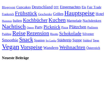
Deutschland
Cupcakes
Eingemachtes
Eis
Blogevent
Fair Trade
DIY
Hauptspeise
Frühstück
Grillen
Hotel
Geschenke
Frankreich
Kuchen
Kochbücher
Italien
Marmelade
Nachdenken
Hummus
Nachtisch
Picknick
Plätzchen
Party
Pizza
Pralinen
Ostern
Reise
Rezension
Schokolade
Silvester
Pudding
Risotto
Snack
Smoothie
Städtetrip
Suppe
Spanien
Südtirol
Tapas
Sri Lanka
Vegan
Vorspeise
Weihnachten
Wandern
Österreich
Neueste Beiträge