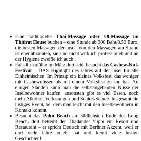
Eine traditionelle
Thai-Massage oder Öl-Massage im
Thitirat House
buchen – eine Stunde ab 300 Baht/8,50 Euro,
die besten Massagen der Insel. Von den Massagen am Strand
ist eher abzuraten, sie sind nicht wirklich professionell und an
der Hygiene zweifle ich auch..
Falls ihr zufällig im März dort seid: besucht das
Cashew-Nut-
Festival
– DAS Highlight des Jahres auf der Insel für alle
Einheimischen. Im Prinzip ein kleines Volksfest, das weniger
mit Cashewnüssen als mit einem Volksfest zu tun hat. An
einigen Ständen kann man die selbstangebauten Nüsse der
Inselbewohner kaufen, ansonsten gibt es viel Essen, noch
mehr Alkohol, Verlosungen und Schieß-Stände. Insgesamt ein
lustiges Event, bei dem man leicht mit den Inselbewohnern in
Kontakt kommt.
Besucht das
Palm Beach
am südlichsten Ende des Long
Beach, dort betreibt der Thailänder Yuppi ein Resort und
Restaurant – er spricht Deutsch mit Berliner Akzent, weil er
dort viele Jahre gelebt hat und kennt viele lustige
Geschichten!