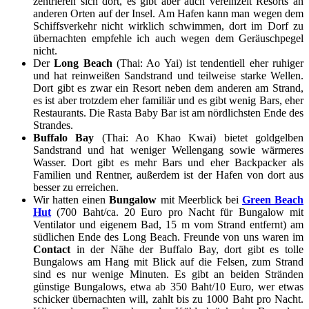
zentrieren sich dort, es gibt aber auch vereinzelt Resorts an
anderen Orten auf der Insel. Am Hafen kann man wegen dem
Schiffsverkehr nicht wirklich schwimmen, dort im Dorf zu
übernachten empfehle ich auch wegen dem Geräuschpegel
nicht.
Der
Long Beach
(Thai: Ao Yai) ist tendentiell eher ruhiger
und hat reinweißen Sandstrand und teilweise starke Wellen.
Dort gibt es zwar ein Resort neben dem anderen am Strand,
es ist aber trotzdem eher familiär und es gibt wenig Bars, eher
Restaurants. Die Rasta Baby Bar ist am nördlichsten Ende des
Strandes.
Buffalo Bay
(Thai: Ao Khao Kwai) bietet goldgelben
Sandstrand und hat weniger Wellengang sowie wärmeres
Wasser. Dort gibt es mehr Bars und eher Backpacker als
Familien und Rentner, außerdem ist der Hafen von dort aus
besser zu erreichen.
Wir hatten einen
Bungalow
mit Meerblick bei
Green Beach
Hut
(700 Baht/ca. 20 Euro pro Nacht für Bungalow mit
Ventilator und eigenem Bad, 15 m vom Strand entfernt) am
südlichen Ende des Long Beach. Freunde von uns waren im
Contact
in der Nähe der Buffalo Bay, dort gibt es tolle
Bungalows am Hang mit Blick auf die Felsen, zum Strand
sind es nur wenige Minuten. Es gibt an beiden Stränden
günstige Bungalows, etwa ab 350 Baht/10 Euro, wer etwas
schicker übernachten will, zahlt bis zu 1000 Baht pro Nacht.