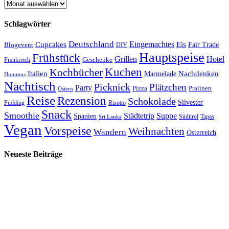
Archiv
Schlagwörter
Deutschland
Cupcakes
Eingemachtes
Eis
Blogevent
Fair Trade
DIY
Hauptspeise
Frühstück
Grillen
Hotel
Geschenke
Frankreich
Kuchen
Kochbücher
Italien
Marmelade
Nachdenken
Hummus
Nachtisch
Picknick
Plätzchen
Party
Pizza
Pralinen
Ostern
Reise
Rezension
Schokolade
Silvester
Pudding
Risotto
Snack
Smoothie
Städtetrip
Suppe
Spanien
Südtirol
Tapas
Sri Lanka
Vegan
Vorspeise
Weihnachten
Wandern
Österreich
Neueste Beiträge