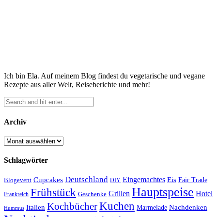
Ich bin Ela. Auf meinem Blog findest du vegetarische und vegane
Rezepte aus aller Welt, Reiseberichte und mehr!
Archiv
Archiv
Schlagwörter
Deutschland
Cupcakes
Eingemachtes
Eis
Blogevent
Fair Trade
DIY
Hauptspeise
Frühstück
Grillen
Hotel
Geschenke
Frankreich
Kuchen
Kochbücher
Italien
Marmelade
Nachdenken
Hummus