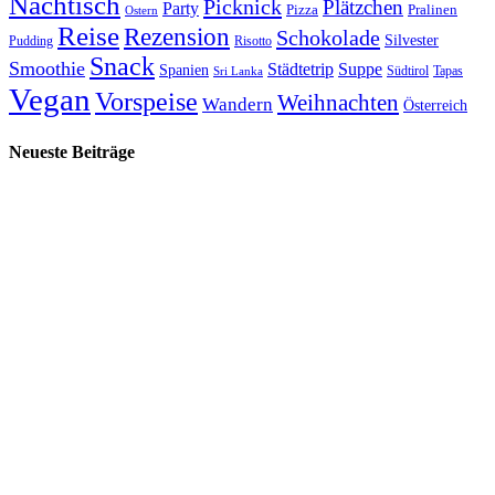
Nachtisch
Picknick
Plätzchen
Party
Pizza
Pralinen
Ostern
Reise
Rezension
Schokolade
Silvester
Pudding
Risotto
Snack
Smoothie
Städtetrip
Suppe
Spanien
Südtirol
Tapas
Sri Lanka
Vegan
Vorspeise
Weihnachten
Wandern
Österreich
Neueste Beiträge