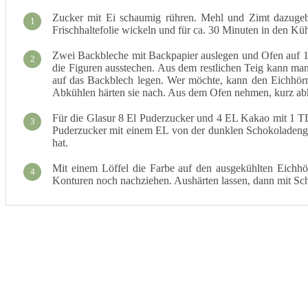
Zucker mit Ei schaumig rühren. Mehl und Zimt dazugebe
1
Frischhaltefolie wickeln und für ca. 30 Minuten in den Küh
Zwei Backbleche mit Backpapier auslegen und Ofen auf 175
2
die Figuren ausstechen. Aus dem restlichen Teig kann ma
auf das Backblech legen. Wer möchte, kann den Eichhörnc
Abkühlen härten sie nach. Aus dem Ofen nehmen, kurz abkü
Für die Glasur 8 El Puderzucker und 4 EL Kakao mit 1 TL
3
Puderzucker mit einem EL von der dunklen Schokoladengla
hat.
Mit einem Löffel die Farbe auf den ausgekühlten Eichhör
4
Konturen noch nachziehen. Aushärten lassen, dann mit Sc