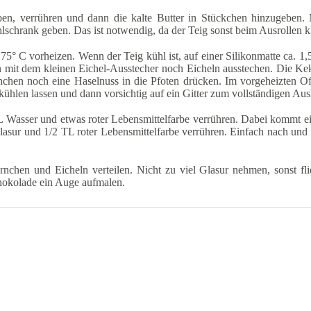
n, verrühren und dann die kalte Butter in Stückchen hinzugeben.
lschrank geben. Das ist notwendig, da der Teig sonst beim Ausrollen k
° C vorheizen. Wenn der Teig kühl ist, auf einer Silikonmatte ca. 1,
n mit dem kleinen Eichel-Ausstecher noch Eicheln ausstechen. Die K
hen noch eine Haselnuss in die Pfoten drücken. Im vorgeheizten Ofe
hlen lassen und dann vorsichtig auf ein Gitter zum vollständigen Aus
 Wasser und etwas roter Lebensmittelfarbe verrühren. Dabei kommt ei
sur und 1/2 TL roter Lebensmittelfarbe verrühren. Einfach nach und
nchen und Eicheln verteilen. Nicht zu viel Glasur nehmen, sonst fli
hokolade ein Auge aufmalen.