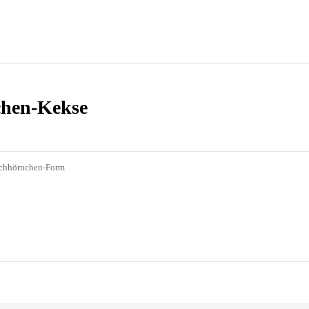
chen-Kekse
Eichhörnchen-Form